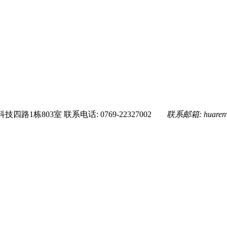
技四路1栋803室
联系电话: 0769-22327002
联系邮箱:
huare