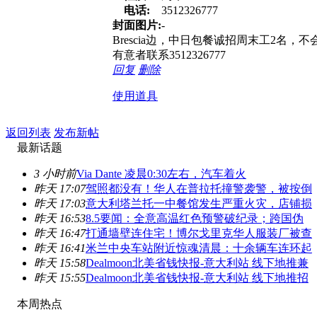
电话:
3512326777
封面图片:
-
Brescia边，中日包餐诚招周末工2名，不
有意者联系3512326777
回复
删除
使用道具
返回列表
发布新帖
最新话题
3 小时前
Via Dante 凌晨0:30左右，汽车着火
昨天 17:07
驾照都没有！华人在普拉托撞警袭警，被按倒
昨天 17:03
意大利塔兰托一中餐馆发生严重火灾，店铺损
昨天 16:53
8.5要闻：全意高温红色预警破纪录；跨国伪
昨天 16:47
打通墙壁连住宅！博尔戈里克华人服装厂被查
昨天 16:41
米兰中央车站附近惊魂清晨：十余辆车连环起
昨天 15:58
Dealmoon北美省钱快报-意大利站 线下地推兼
昨天 15:55
Dealmoon北美省钱快报-意大利站 线下地推招
本周热点