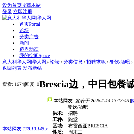
设为首页
收藏本站
登录
立即注册
首页
Portal
论坛
分类广告
新闻
侨界动态
我的空间
Space
意大利华人网|华人网
»
论坛
›
分类信息
›
招聘求职
›
餐饮/酒吧
›
返回列表
发布新帖
Brescia边，中日
查看:
1674
|
回复:
0
本站网友
发表于 2026-1-14 13:13:45
|
餐饮/酒吧
供求:
招聘
工种:
跑堂
区域:
布雷西亚BRESCIA
本站网友
178.19.145.x
性质:
周末工