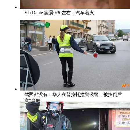
Via Dante 凌晨0:30左右，汽车着火
驾照都没有！华人在普拉托撞警袭警，被按倒后
竟“当庭