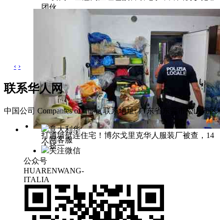
团伙
‹
›
联系华人网
中国公司 Companies of China
联系地址: 广东省东莞市松山湖区科
意大利华
打通墙壁连住宅！博尔戈里克华人服装厂被查，14
人网客服
人挤一
关注微信
公众号
HUARENWANG-
ITALIA