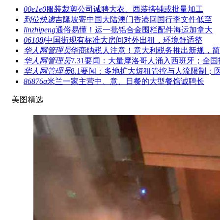
00e1e0
服装裁剪公司诚聘大衣、西装搭铺或批量加工
到位快递
吉隆坡寄中国大陆澳门香港回国行李文件低至
linzhipeng
通俗易懂！运一批铝合金围栏配件海运加拿大
06108f
中国街现有标准大房间对外出租，环境舒适整
华人网管理员
华商纳税人注意！意大利税务推出新规，简
华人网管理员
7.31要闻：大量摩洛哥人涌入西班牙；全国
华人网管理员
8.1要闻：多地扩大短租管控与人流限制；
86876a
米兰一家主营中、意、日餐的大型餐馆诚聘长
美图精选