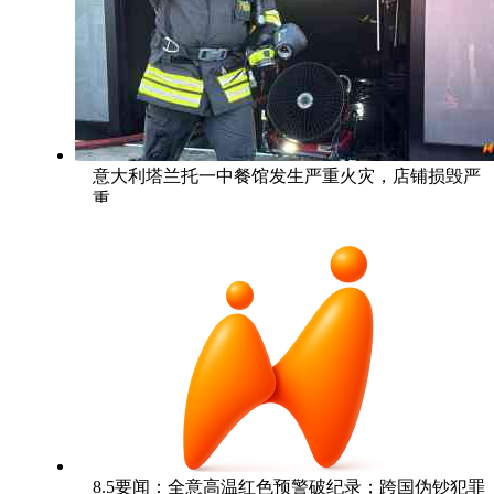
意大利塔兰托一中餐馆发生严重火灾，店铺损毁严
重
8.5要闻：全意高温红色预警破纪录；跨国伪钞犯罪