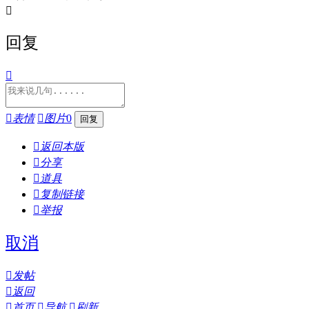

回复


表情

图片
0

返回本版

分享

道具

复制链接

举报
取消

发帖

返回

首页

导航

刷新