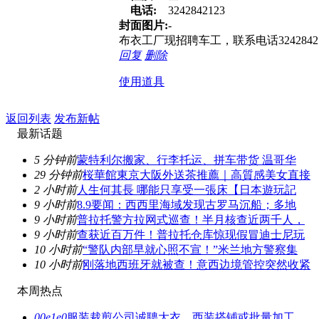
电话:
3242842123
封面图片:
-
布衣工厂现招聘车工，联系电话324284
回复
删除
使用道具
返回列表
发布新帖
最新话题
5 分钟前
蒙特利尔搬家、行李托运、拼车带货 温哥华
29 分钟前
桜華館東京大阪外送茶推薦｜高質感美女直接
2 小时前
人生何其長 哪能只享受一張床【日本遊玩記
9 小时前
8.9要闻：西西里海域发现古罗马沉船；多地
9 小时前
普拉托警方拉网式巡查！半月核查近两千人，
9 小时前
查获近百万件！普拉托仓库惊现假冒迪士尼玩
10 小时前
“警队内部早就心照不宣！”米兰地方警察集
10 小时前
刚落地西班牙就被查！意西边境管控突然收紧
本周热点
00e1e0
服装裁剪公司诚聘大衣、西装搭铺或批量加工