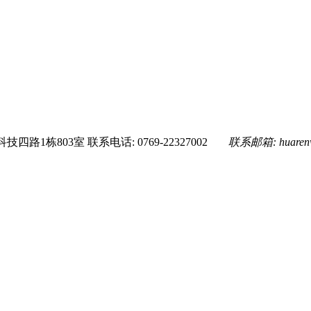
技四路1栋803室
联系电话: 0769-22327002
联系邮箱:
huare