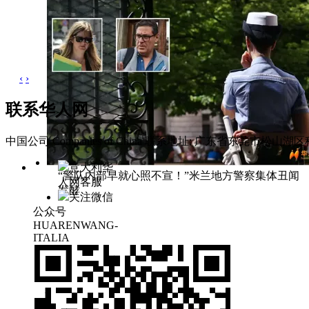
‹
›
联系华人网
中国公司 Companies of China
联系地址: 广东省东莞市松山湖区科
意大利华
“警队内部早就心照不宣！”米兰地方警察集体丑闻
人网客服
发酵
关注微信
公众号
HUARENWANG-
ITALIA