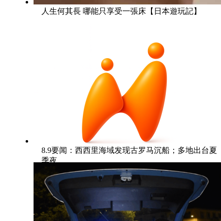
人生何其長 哪能只享受一張床【日本遊玩記】
8.9要闻：西西里海域发现古罗马沉船；多地出台夏
季夜