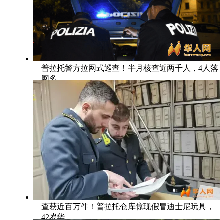
普拉托警方拉网式巡查！半月核查近两千人，4人落
网多
查获近百万件！普拉托仓库惊现假冒迪士尼玩具，
42岁华