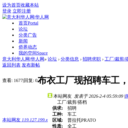
设为首页
收藏本站
登录
立即注册
首页
Portal
论坛
分类广告
新闻
侨界动态
我的空间
Space
意大利华人网|华人网
»
论坛
›
分类信息
›
招聘求职
›
工厂/裁剪/
返回列表
发布新帖
布衣工厂现招聘车工，联
查看:
1677
|
回复:
0
本站网友
发表于 2026-2-4 05:59:09
|
工厂/裁剪/搭档
供求:
招聘
工种:
车工
本站网友
119.127.199.x
区域:
普拉托PRATO
性质:
全工