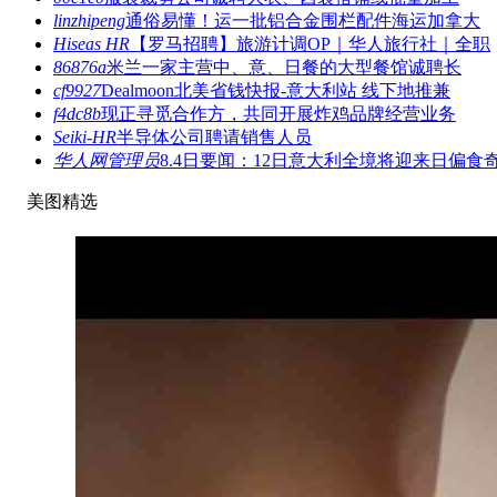
linzhipeng
通俗易懂！运一批铝合金围栏配件海运加拿大
Hiseas HR
【罗马招聘】旅游计调OP｜华人旅行社｜全职
86876a
米兰一家主营中、意、日餐的大型餐馆诚聘长
cf9927
Dealmoon北美省钱快报-意大利站 线下地推兼
f4dc8b
现正寻觅合作方，共同开展炸鸡品牌经营业务
Seiki-HR
半导体公司聘请销售人员
华人网管理员
8.4日要闻：12日意大利全境将迎来日偏食
美图精选