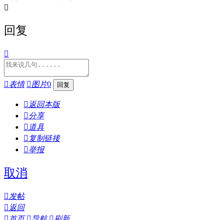

回复


表情

图片
0

返回本版

分享

道具

复制链接

举报
取消

发帖

返回

首页

导航

刷新