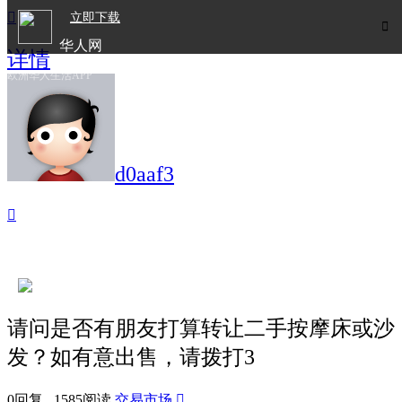

立即下载

华人网
详情
欧洲华人生活APP
d0aaf3

请问是否有朋友打算转让二手按摩床或沙
发？如有意出售，请拨打3
0回复 1585阅读
交易市场
