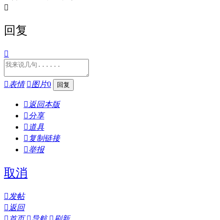

回复


表情

图片
0

返回本版

分享

道具

复制链接

举报
取消

发帖

返回

首页

导航

刷新