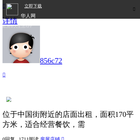

立即下载

华人网
详情
欧洲华人生活APP
856c72

位于中国街附近的店面出租，面积170平
方米，适合经营餐饮，需
0回复 1711阅读
房屋店铺
