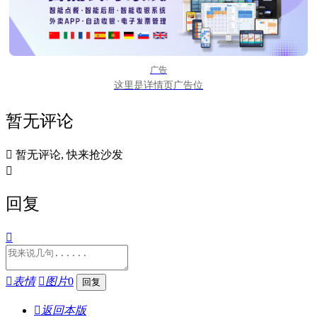
广告
这里是详情页广告位
暂无评论

暂无评论, 快来抢沙发

回复


表情

图片
0

返回本版