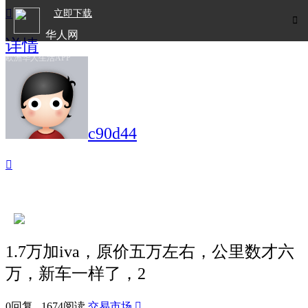

立即下载

华人网
详情
欧洲华人生活APP
c90d44

1.7万加iva，原价五万左右，公里数才六
万，新车一样了，2
0回复 1674阅读
交易市场
