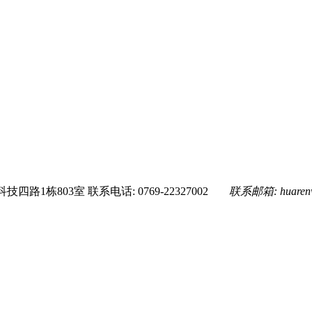
技四路1栋803室
联系电话: 0769-22327002
联系邮箱:
huare