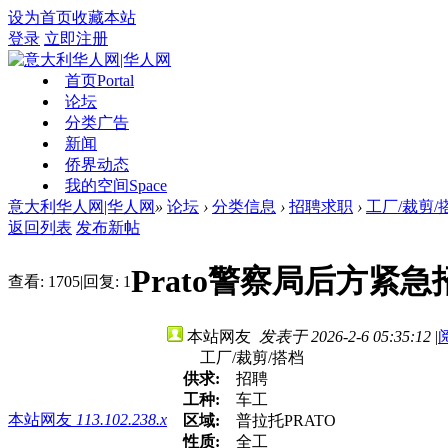
设为首页
收藏本站
登录
立即注册
首页
Portal
论坛
分类广告
新闻
侨界动态
我的空间
Space
意大利华人网|华人网
»
论坛
›
分类信息
›
招聘求职
›
工厂/裁剪/
返回列表
发布新帖
Prato警察局后方
查看:
1705
|
回复:
1
本站网友
发表于 2026-2-6 05:35:12
|
工厂/裁剪/搭档
供求:
招聘
工种:
车工
本站网友
113.102.238.x
区域:
普拉托PRATO
性质:
全工