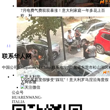
7月电费气费双双暴涨！意大利家庭一年多花上百
欧，秋
‹
›
联系华人网
中国公司 Companies of China
联系地址: 广东省东莞市松山湖区科
意大利华
120个家庭度假惨变“踩坑”！意大利罗马涅沿海度假
人网客服
屋
关注微信
公众号
HUARENWANG-
ITALIA