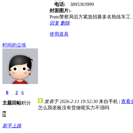
电话:
3895303999
封面图片:
-
Prato警察局后方紧急招募多名熟练
回复
删除
使用道具
时间的尘埃
0
2
6
发表于 2026-2-11 19:52:30
来自手机
|
查看
主题
回帖
积分
怎么我老板没有货做呢实力不强吗
新手上路