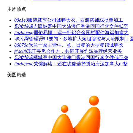
本周热点
00e1e0
服装裁剪公司诚聘大衣、西装搭铺或批量加工
到位快递
吉隆坡寄中国大陆澳门香港回国行李文件低至
linzhipeng
通俗易懂！运一批铝合金围栏配件海运加拿大
华人网管理员
8.1要闻：多地扩大短租管控与人流限制；
86876a
米兰一家主营中、意、日餐的大型餐馆诚聘长
f4dc8b
现正寻觅合作方，共同开展炸鸡品牌经营业务
到位快递
槟城寄中国大陆澳门香港回国行李文件低至38
linzhipeng
关键解读！还在犹豫选择拼箱海运加拿大or整
美图精选