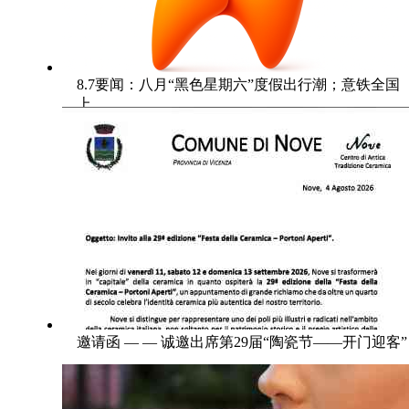
8.7要闻：八月“黑色星期六”度假出行潮；意铁全国
上
邀请函 — — 诚邀出席第29届“陶瓷节——开门迎客”