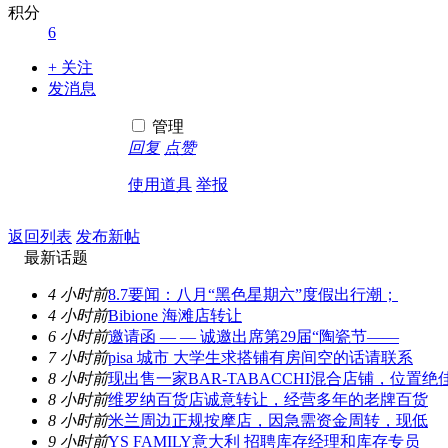
积分
6
+ 关注
发消息
管理
回复
点赞
使用道具
举报
返回列表
发布新帖
最新话题
4 小时前
8.7要闻：八月“黑色星期六”度假出行潮；
4 小时前
Bibione 海滩店转让
6 小时前
邀请函 — — 诚邀出席第29届“陶瓷节——
7 小时前
pisa 城市 大学生求搭铺有房间空的话请联系
8 小时前
现出售一家BAR-TABACCHI混合店铺，位置绝
8 小时前
维罗纳百货店诚意转让，经营多年的老牌百货
8 小时前
米兰周边正规按摩店，因急需资金周转，现低
9 小时前
YS FAMILY意大利 招聘库存经理和库存专员