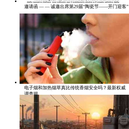
邀请函 — — 诚邀出席第29届“陶瓷节——开门迎客”
电子烟和加热烟草真比传统香烟安全吗？最新权威
调查揭