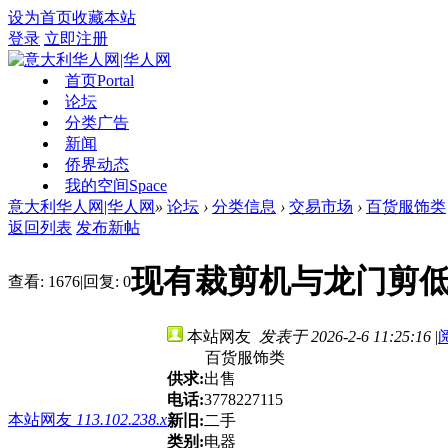
设为首页
收藏本站
登录
立即注册
首页
Portal
论坛
分类广告
新闻
侨界动态
我的空间
Space
意大利华人网|华人网
»
论坛
›
分类信息
›
交易市场
›
百货服饰类
返回列表
发布新帖
现有裁剪机与龙门剪
查看:
1676
|
回复:
0
本站网友
发表于 2026-2-6 11:25:16
|
百货服饰类
供求:
出售
电话:
3778227115
本站网友
113.102.238.x
新旧:
二手
类别:
电器