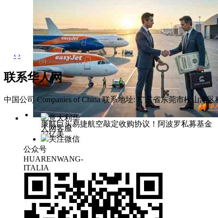
‹
›
联系华人网
中国公司 Companies of China
联系地址: 广东省东莞市松山湖区科
意大利华
廉航巨头易捷航空敲定收购协议！阿波罗私募基金
人网客服
77亿美
关注微信
公众号
HUARENWANG-
ITALIA