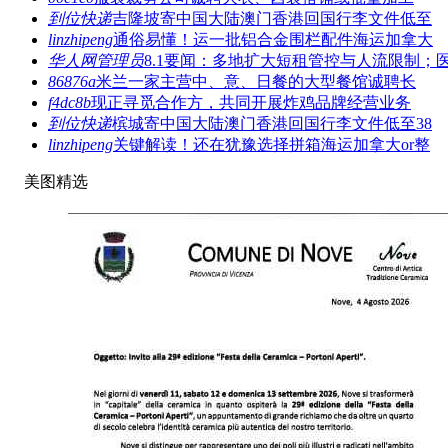
到位快递
吉隆坡寄中国大陆澳门香港回国行李文件低至
linzhipeng
通俗易懂！运一批铝合金围栏配件海运加拿大
华人网管理员
8.1要闻：多地扩大短租管控与人流限制；
86876a
米兰一家主营中、意、日餐的大型餐馆诚聘长
f4dc8b
现正寻觅合作方，共同开展炸鸡品牌经营业务
到位快递
槟城寄中国大陆澳门香港回国行李文件低至38
linzhipeng
关键解读！还在犹豫选择拼箱海运加拿大or整
美图精选