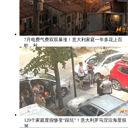
7月电费气费双双暴涨！意大利家庭一年多花上百
欧，秋
120个家庭度假惨变“踩坑”！意大利罗马涅沿海度假
屋