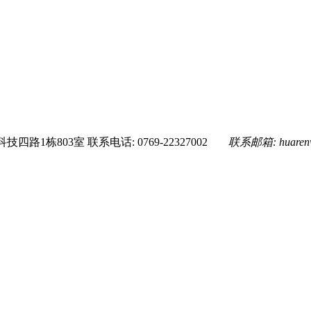
技四路1栋803室
联系电话: 0769-22327002
联系邮箱:
huare