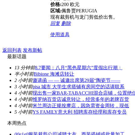
价格:
200 欧元
区域:
佩鲁贾PERUGIA
现有裁剪机与龙门剪低价出售。
回复
删除
使用道具
返回列表
发布新帖
最新话题
13 分钟前
8.7要闻：八月“黑色星期六”度假出行潮；
半小时前
Bibione 海滩店转让
2 小时前
邀请函 — — 诚邀出席第29届“陶瓷节——
3 小时前
pisa 城市 大学生求搭铺有房间空的话请联系
4 小时前
现出售一家BAR-TABACCHI混合店铺，位置绝
4 小时前
维罗纳百货店诚意转让，经营多年的老牌百货
4 小时前
米兰周边正规按摩店，因急需资金周转，现低
5 小时前
YS FAMILY意大利 招聘库存经理和库存专员
本周热点
00e1e0
服装裁剪公司诚聘大衣、西装搭铺或批量加工