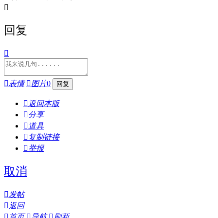

回复


表情

图片
0

返回本版

分享

道具

复制链接

举报
取消

发帖

返回

首页

导航

刷新