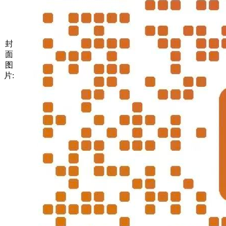
封
面
图
片: