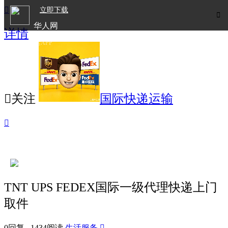

立即下载

华人网
详情
欧洲华人生活APP

关注
国际快递运输

TNT UPS FEDEX国际一级代理快递上门
取件
0回复 1434阅读
生活服务
