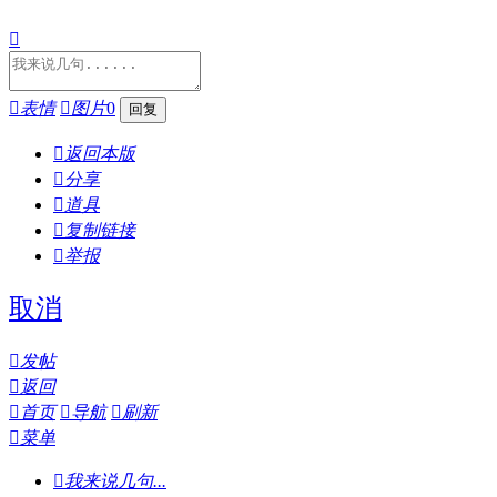


表情

图片
0

返回本版

分享

道具

复制链接

举报
取消

发帖

返回

首页

导航

刷新

菜单

我来说几句...