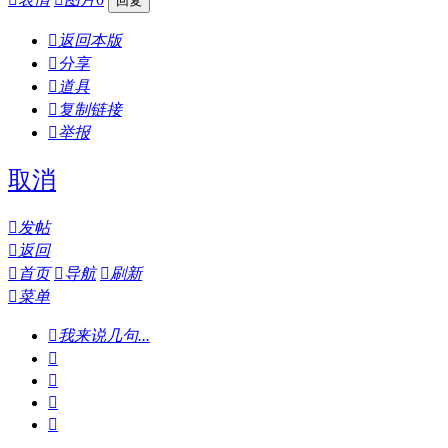

返回本版

分享

道具

复制链接

举报
取消

发帖

返回

首页

导航

刷新

菜单

我来说几句...



