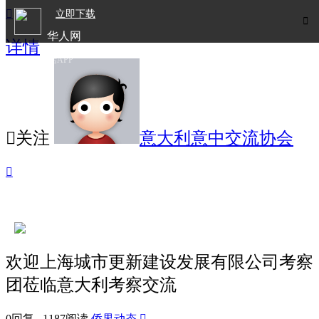

立即下载

华人网
详情
欧洲华人生活APP

关注
意大利意中交流协会

欢迎上海城市更新建设发展有限公司考察
团莅临意大利考察交流
0回复 1187阅读
侨界动态
