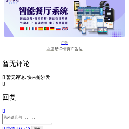
广告
这里是详情页广告位
暂无评论

暂无评论, 快来抢沙发

回复


表情

图片
0