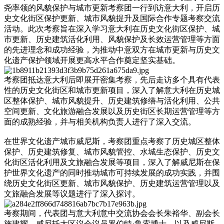
尧率领的风貌保护与城市更新考察团一行到访意大利，开启历
史文化街区保护更新、城市风貌提升及国际合作专题考察交流
活动。此次考察旨在深入学习意大利在历史文化街区保护、城
市更新、历史建筑活化利用、风貌保护及长效运营管理等方面
的先进理念和成功经验，为推动中意双方在城市更新与历史文
化遗产保护领域开展更高水平合作奠定坚实基础。
考察团抵达意大利后即展开密集考察，先后走访多个具有代表
性的历史文化街区和城市更新项目，深入了解意大利在历史城
区整体保护、城市风貌提升、历史建筑修缮与活化利用、公共
空间更新、文化旅游融合发展以及历史街区长期运营管理等方
面的成熟经验，并与相关机构负责人进行了深入交流。
在世界文化遗产城市威尼斯，考察团重点考察了历史城区整体
保护、历史建筑修复、城市风貌管控、水城生态保护、历史文
化街区活化利用及文旅融合发展等项目，深入了解威尼斯在保
护世界文化遗产的同时推动城市可持续发展的成功实践，并围
绕历史文化街区更新、城市风貌保护、历史建筑运营管理以及
文旅融合发展等议题进行了深入探讨。
考察期间，代表团与意大利意中交流协会会长朱裕华、副会长
施建耀，威尼托大区议会议员罗伯特·鲁索博士，以及威尼斯