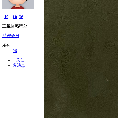
10
10
96
主题
回帖
积分
注册会员
积分
96
+ 关注
发消息