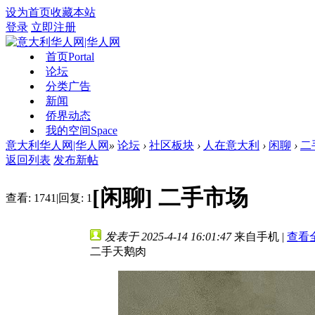
设为首页
收藏本站
登录
立即注册
首页
Portal
论坛
分类广告
新闻
侨界动态
我的空间
Space
意大利华人网|华人网
»
论坛
›
社区板块
›
人在意大利
›
闲聊
›
二
返回列表
发布新帖
[闲聊]
二手市场
查看:
1741
|
回复:
1
发表于 2025-4-14 16:01:47
来自手机
|
查看
二手天鹅肉