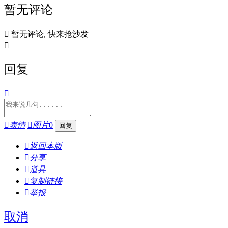
暂无评论

暂无评论, 快来抢沙发

回复


表情

图片
0

返回本版

分享

道具

复制链接

举报
取消