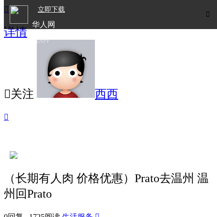

立即下载

华人网
详情
欧洲华人生活APP

关注
西西

（长期有人肉 价格优惠）Prato去温州 温
州回Prato
0回复 1725阅读
生活服务
