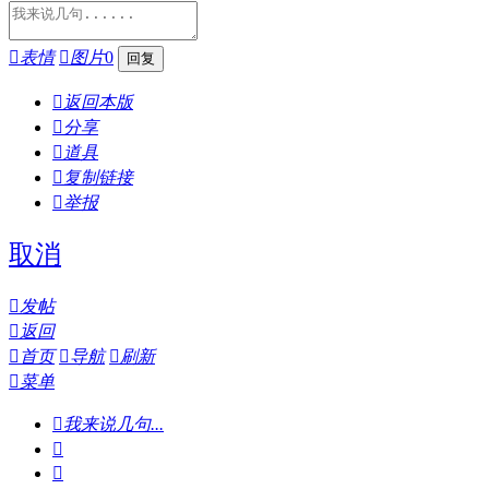

表情

图片
0

返回本版

分享

道具

复制链接

举报
取消

发帖

返回

首页

导航

刷新

菜单

我来说几句...

