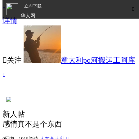

立即下载

华人网
详情
欧洲华人生活APP

关注
意大利po河搬运工阿库

新人帖
感情真不是个东西
0回复 1918阅读
人在意大利
