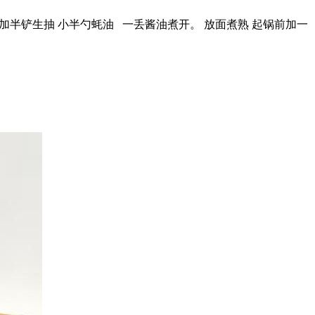
，加半铲生抽 小半勺蚝油 一丢酱油煮开。 放面煮熟 起锅前加一