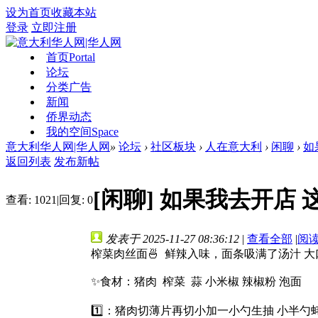
设为首页
收藏本站
登录
立即注册
首页
Portal
论坛
分类广告
新闻
侨界动态
我的空间
Space
意大利华人网|华人网
»
论坛
›
社区板块
›
人在意大利
›
闲聊
›
如
返回列表
发布新帖
[闲聊]
如果我去开店 
查看:
1021
|
回复:
0
发表于 2025-11-27 08:36:12
|
查看全部
|
阅
榨菜肉丝面🍜 鲜辣入味，面条吸满了汤汁 大
✨食材：猪肉 榨菜 蒜 小米椒 辣椒粉 泡面
1️⃣：猪肉切薄片再切小加一小勺生抽 小半勺