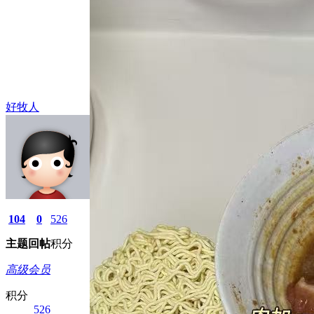
好牧人
104
0
526
主题
回帖
积分
高级会员
积分
526