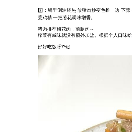
2️⃣：锅里倒油烧热 放猪肉炒变色推一边 下
丢鸡精 一把葱花调味增香。
猪肉推荐梅花肉，前腿肉～
榨菜有咸味就没有额外加盐。根据个人口味哈
好好吃饭呀🖖🏻