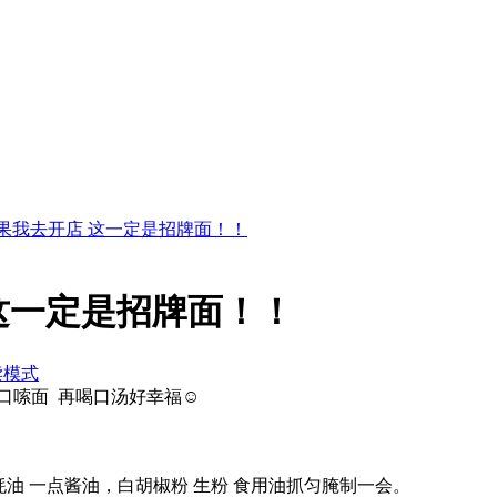
果我去开店 这一定是招牌面！！
这一定是招牌面！！
读模式
口嗦面 再喝口汤好幸福☺️
蚝油 一点酱油，白胡椒粉 生粉 食用油抓匀腌制一会。