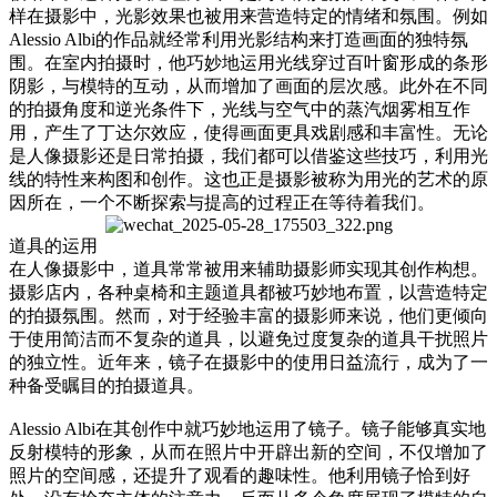
样在摄影中，光影效果也被用来营造特定的情绪和氛围。例如
Alessio Albi的作品就经常利用光影结构来打造画面的独特氛
围。在室内拍摄时，他巧妙地运用光线穿过百叶窗形成的条形
阴影，与模特的互动，从而增加了画面的层次感。此外在不同
的拍摄角度和逆光条件下，光线与空气中的蒸汽烟雾相互作
用，产生了丁达尔效应，使得画面更具戏剧感和丰富性。无论
是人像摄影还是日常拍摄，我们都可以借鉴这些技巧，利用光
线的特性来构图和创作。这也正是摄影被称为用光的艺术的原
因所在，一个不断探索与提高的过程正在等待着我们。
道具的运用
在人像摄影中，道具常常被用来辅助摄影师实现其创作构想。
摄影店内，各种桌椅和主题道具都被巧妙地布置，以营造特定
的拍摄氛围。然而，对于经验丰富的摄影师来说，他们更倾向
于使用简洁而不复杂的道具，以避免过度复杂的道具干扰照片
的独立性。近年来，镜子在摄影中的使用日益流行，成为了一
种备受瞩目的拍摄道具。
Alessio Albi在其创作中就巧妙地运用了镜子。镜子能够真实地
反射模特的形象，从而在照片中开辟出新的空间，不仅增加了
照片的空间感，还提升了观看的趣味性。他利用镜子恰到好