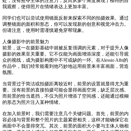
处，没有抢夺主体的注意力，反而从多个角度展现了模特的自
我观察，使得照片在情绪表达上更加丰富。
同学们也可以尝试使用镜面反射来探索不同的拍摄效果。通过
调整镜面的面积和形态，你可以发现新的创意和视觉冲击力。
但请注意，使用时需谨慎避免穿帮现象。
人像摄影中的前景魅力
前景，这一在摄影基础中就被反复强调的元素，对于提升人像
摄影的效果至关重要。它不仅能为画面增添深度，还能引导观
众的视线，成为摄影构图中不可或缺的一环。在Alessio Albi的
作品中，我们经常能看到他巧妙地运用前景来丰富画面，营造
氛围。
当背景过于简洁或拍摄距离较近时，前景的设置就显得尤为重
要。没有前景的直接拍摄可能会显得画面空洞，缺乏层次感。
而前景的恰当遮挡，不仅为照片增添了空间感，还能通过模糊
的形态为照片注入某种情绪。
在加入前景时，我们需要注意几个关键问题。首先，前景的内
容必须与背景和整个照片的主题紧密相关，这样才能确保它在
画面中不会显得突兀。其次，前景的面积大小要与主体人物相