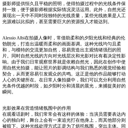
摄影师提供恒久且平稳的照明，使得拍摄过程中的光线条件保
持一致，便于摄影师根据实际情况灵活运用。此外，自然光还
展现出一天中不同时段独特的光线质量，某些光线效果是人工
光源难以比拟的，甚至需要巨大的资源投入才能达到。
Alessio Albi在拍摄人像时，常借助柔和的夕阳光线和经典的伦
勃朗光，打造出温暖而柔和的画面基调。这种光线均匀且柔
和，与模特的交流更加自然，容易营造出主观情绪强烈的照
片。同时自然光线的方向对光线层次和光影对比有着决定性影
响。由于我们日常观察世界就是依赖自然光，因此在创作中使
用自然光拍摄，能让照片的影调结构与我们熟悉的视觉经验相
契合，从而更容易引发观众的共鸣。这正是他的作品能够打动
人心的关键所在。在日常人像拍摄中，我们可以充分利用自然
光条件优越的时段，如夕阳时分和清晨的晨光，来捕捉美好的
瞬间。
光影效果在营造情绪氛围中的作用
在观看话剧时，我们常常会有这样的体验：当演员需要表达内
心的独白时，舞台上会有一束追光打在他身上，而其他部分则
被暗下。这种光线处理方式正是为了烘托氛围，突出主体。同