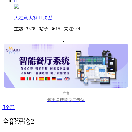

人在意大利

关注
主题: 3378 帖子: 3615
关注:
44
广告
这里是详情页广告位

全部
全部评论
2