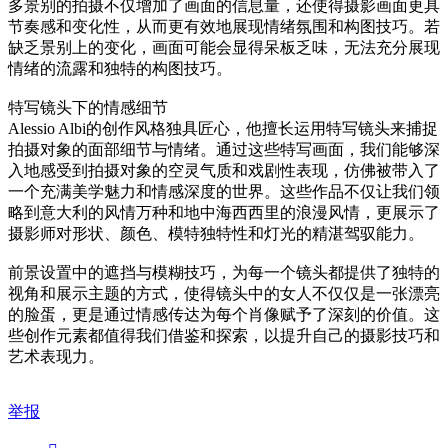
多景别的拍摄不仅增加了画面的信息量，还使得摄影画面更具
节奏感和变化性，从而更有效地展现情绪氛围和构图技巧。若
缺乏景别上的变化，画面可能会显得呆板乏味，无法充分展现
情绪的流露和独特的构图技巧。
特写镜头下的情感细节
Alessio Albi的创作风格独具匠心，他擅长运用特写镜头来捕捉
拍摄对象的面部细节与情绪。通过这些特写画面，我们能够深
入地感受到拍摄对象的空灵气质和戏剧性表现，仿佛被带入了
一个充满美学魅力和情感深度的世界。这些作品不仅让我们领
略到意大利的风情万种和地中海西西里的浪漫风情，更展示了
摄影师对形状、颜色、模特独特性和灯光的精湛驾驭能力。
前景设置中的遮挡与模糊技巧，为每一个镜头都提供了独特的
视角和展示主题的方式，使得镜头中的女人不仅仅是一张漂亮
的脸蛋，更是通过情感传达为每个肖像赋予了深刻的价值。这
些创作元素都值得我们借鉴和探索，以提升自己的摄影技巧和
艺术表现力。
举报