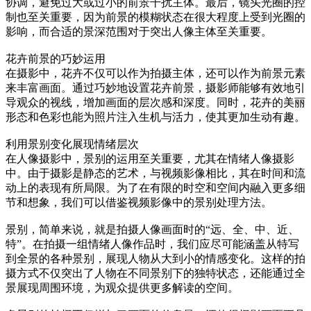
协调，避免过大或过小的前景干扰主体。最后，镜头光圈的控
制也至关重要，因为前景的模糊状态在很大程度上受到光圈的
影响，而合适的景深范围对于突出人像主体至关重要。
花卉前景的巧妙运用
在摄影中，花卉不仅可以作为拍摄主体，还可以作为前景元素
来丰富画面。通过巧妙地设置花卉前景，摄影师能够有效地引
导观众的视线，增加画面的层次感和深度。同时，花卉的美丽
形态和色彩也能为照片注入生机与活力，使其更加生动有趣。
利用景别变化展现情绪层次
在人像摄影中，景别的运用至关重要，尤其在情绪人像摄影
中。由于摄影是静态的艺术，与视频影像相比，其在时间和流
动上的表现有所局限。为了在有限的时空和空间内融入更多细
节和想象，我们可以借鉴视频影像中的景别处理方法。
景别，简单来说，就是拍摄人像画面时的“远、全、中、近、
特”。在拍摄一组情绪人像作品时，我们应尽可能涵盖从特写
到全景的各种景别，展现人物从大到小的情感变化。这样的拍
摄方式不仅突出了人物在不同景别下的独特状态，还能通过全
景展现周围环境，为观众提供更多解读的空间。