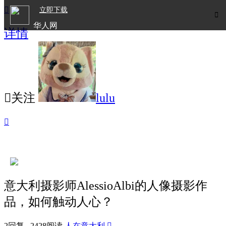

立即下载

华人网
详情
欧洲华人生活APP

关注
lulu

意大利摄影师AlessioAlbi的人像摄影作
品，如何触动人心？
2回复 2428阅读
人在意大利
