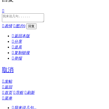


表情

图片
0

返回本版

分享

道具

复制链接

举报
取消

发帖

返回

首页

导航

刷新

菜单

我来说几句...