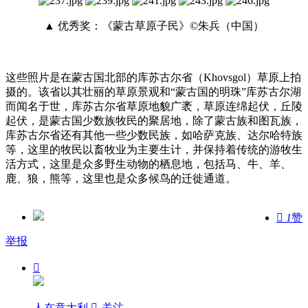
▲ 优秀奖：《蒙古草原子民》©朱兵（中国）
这些照片是在蒙古国北部的库苏古尔省（Khovsgol）草原上拍
摄的。该省以其壮丽的草原景观和“蒙古国的明珠”库苏古尔湖
而闻名于世，库苏古尔省草原地貌广袤，草原连绵起伏，丘陵
起伏，是蒙古国少数族牧民的聚居地，除了蒙古族和图瓦族，
库苏古尔省还有其他一些少数民族，如哈萨克族、达尔哈特族
等，这里的牧民以畜牧业为主要生计，并保持着传统的游牧生
活方式，这里是众多野生动物的栖息地，包括马、牛、羊、
鹿、狼，熊等，这里也是众多候鸟的迁徙通道。

1
赞
举报

人在意大利

关注