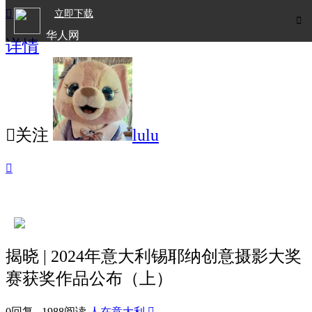

立即下载

华人网
详情
欧洲华人生活APP

关注
lulu

揭晓 | ​2024年意大利锡耶纳创意摄影大奖
赛获奖作品公布（上）
0回复 1988阅读
人在意大利
