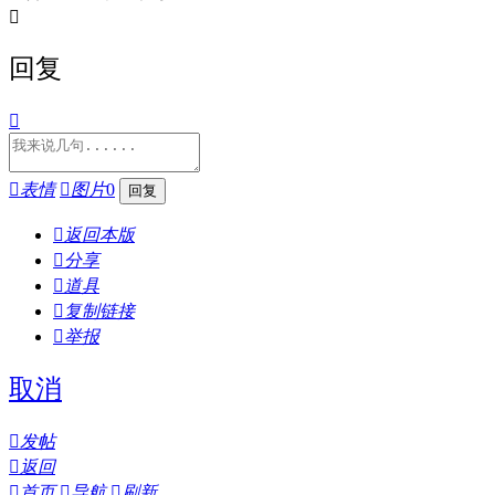

回复


表情

图片
0

返回本版

分享

道具

复制链接

举报
取消

发帖

返回

首页

导航

刷新