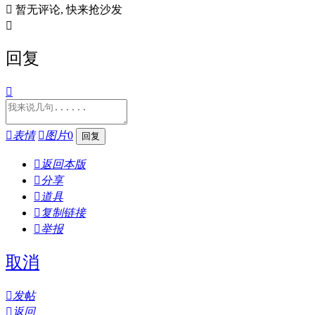

暂无评论, 快来抢沙发

回复


表情

图片
0

返回本版

分享

道具

复制链接

举报
取消

发帖

返回