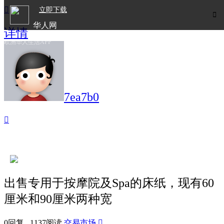

立即下载

华人网
详情
欧洲华人生活APP
7ea7b0

出售专用于按摩院及Spa的床纸，现有60
厘米和90厘米两种宽
0回复 1137阅读
交易市场
