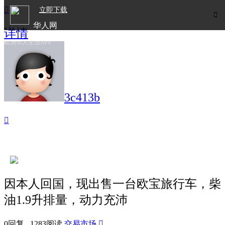

立即下载

华人网
详情
欧洲华人生活APP
3c413b

因本人回国，现出售一台欧宝旅行车，柴
油1.9升排量，动力充沛
0回复 1283阅读
交易市场
