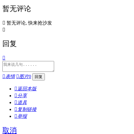
暂无评论

暂无评论, 快来抢沙发

回复


表情

图片
0

返回本版

分享

道具

复制链接

举报
取消