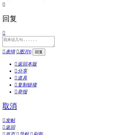

回复


表情

图片
0

返回本版

分享

道具

复制链接

举报
取消

发帖

返回

首页

导航

刷新