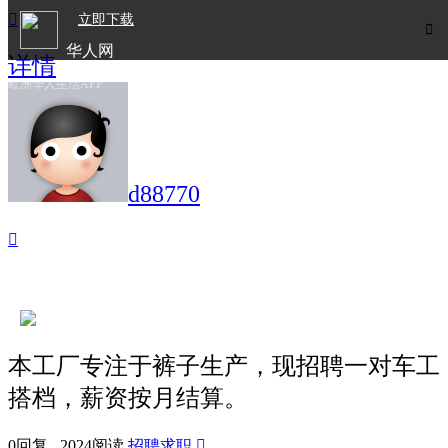

立即下载

华人网
详情
欧洲华人生活APP
d88770

本工厂专注于裤子生产，现招聘一对车工
搭档，薪资按月结算。
0回复 2024阅读
招聘求职
