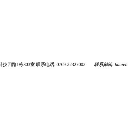
技四路1栋803室
联系电话: 0769-22327002
联系邮箱:
huare