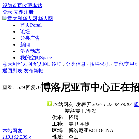
设为首页
收藏本站
登录
立即注册
首页
Portal
论坛
分类广告
新闻
侨界动态
我的空间
Space
意大利华人网|华人网
»
论坛
›
分类信息
›
招聘求职
›
美容/美甲/
返回列表
发布新帖
博洛尼亚市中心正在
查看:
1579
|
回复:
0
本站网友
发表于 2026-1-27 08:38:07
|
阅
美容/美甲/理发
供求:
招聘
工种:
美甲 学徒
区域:
博洛尼亚BOLOGNA
本站网友
113.102.238.x
性质:
全工