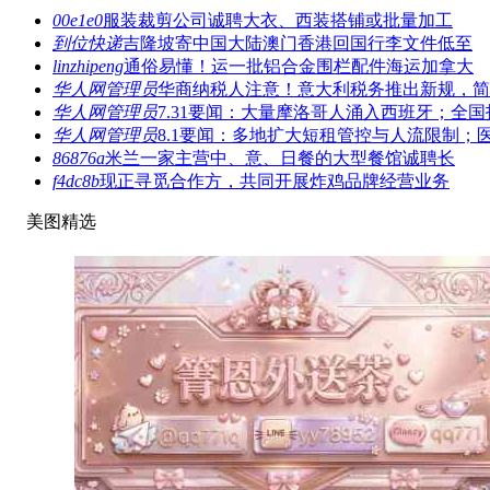
00e1e0
服装裁剪公司诚聘大衣、西装搭铺或批量加工
到位快递
吉隆坡寄中国大陆澳门香港回国行李文件低至
linzhipeng
通俗易懂！运一批铝合金围栏配件海运加拿大
华人网管理员
华商纳税人注意！意大利税务推出新规，简
华人网管理员
7.31要闻：大量摩洛哥人涌入西班牙；全国
华人网管理员
8.1要闻：多地扩大短租管控与人流限制；
86876a
米兰一家主营中、意、日餐的大型餐馆诚聘长
f4dc8b
现正寻觅合作方，共同开展炸鸡品牌经营业务
美图精选