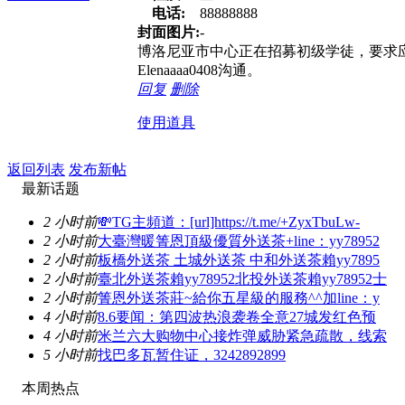
电话:
88888888
封面图片:
-
博洛尼亚市中心正在招募初级学徒，要求
Elenaaaa0408沟通。
回复
删除
使用道具
返回列表
发布新帖
最新话题
2 小时前
💸TG主頻道：[url]https://t.me/+ZyxTbuLw-
2 小时前
大臺灣暖箐恩頂級優質外送茶+line：yy78952
2 小时前
板橋外送茶 土城外送茶 中和外送茶賴yy7895
2 小时前
臺北外送茶賴yy78952北投外送茶賴yy78952士
2 小时前
箐恩外送茶莊~給你五星級的服務^^加line：y
4 小时前
8.6要闻：第四波热浪袭卷全意27城发红色预
4 小时前
米兰六大购物中心接炸弹威胁紧急疏散，线索
5 小时前
找巴多瓦暂住证，3242892899
本周热点