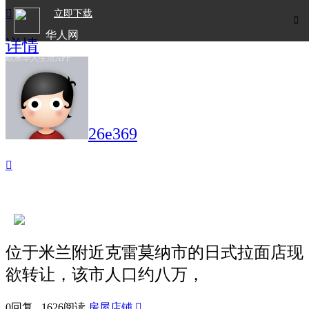

立即下载

华人网
详情
欧洲华人生活APP
26e369

位于米兰附近克雷莫纳市的日式拉面店现
欲转让，该市人口约八万，
0回复 1626阅读
房屋店铺
