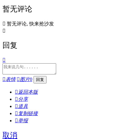
暂无评论

暂无评论, 快来抢沙发

回复


表情

图片
0

返回本版

分享

道具

复制链接

举报
取消