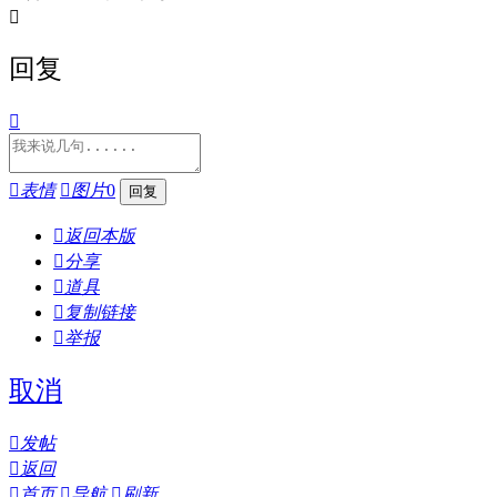

回复


表情

图片
0

返回本版

分享

道具

复制链接

举报
取消

发帖

返回

首页

导航

刷新