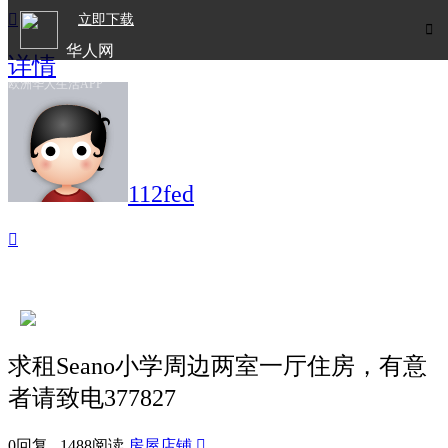

立即下载

华人网
详情
欧洲华人生活APP
112fed

求租Seano小学周边两室一厅住房，有意
者请致电377827
0回复 1488阅读
房屋店铺
