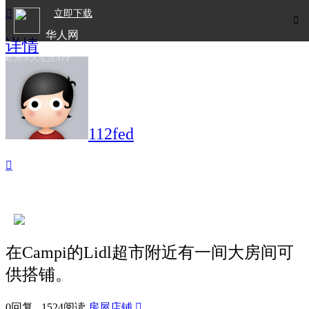

立即下载

华人网
详情
欧洲华人生活APP
112fed

在Campi的Lidl超市附近有一间大房间可
供搭铺。
0回复 1524阅读
房屋店铺
