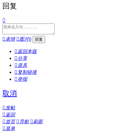
回复


表情

图片
0

返回本版

分享

道具

复制链接

举报
取消

发帖

返回

首页

导航

刷新

菜单