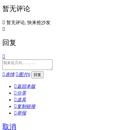
暂无评论

暂无评论, 快来抢沙发

回复


表情

图片
0

返回本版

分享

道具

复制链接

举报
取消