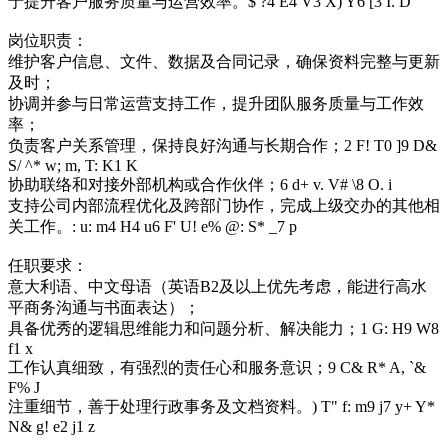
于提升客户服务质量与运营效率。
$ ?4 E4 V3 X) Y6 [3 I. D
岗位职责：
维护客户信息、文件、数据及合同记录，确保资料完整与更新
及时；
协调并参与日常运营支持工作，提升团队服务质量与工作效
率；
负责客户关系管理，保持良好沟通与长期合作；
2 F! T0 ]9 D&
S/ ^* w; m, T: K1 K
协助联络和对接外部机构或合作伙伴；
6 d+ v. V# \8 O. i
支持公司内部流程优化及跨部门协作，完成上级交办的其他相
关工作。
: u: m4 H4 u6 F' U! e% @: S* _7 p
任职要求：
意大利语、中文母语（英语B2及以上优先考虑，能进行高水
平商务沟通与书面表达）；
具备优秀的逻辑思维能力和问题分析、解决能力；
1 G: H9 W8
f1 x
工作认真细致，有强烈的责任心和服务意识；
9 C& R* A, `&
F% J
注重细节，善于处理行政事务及文档资料。
) T" f: m9 j7 y+ Y*
N& g! e2 j1 z