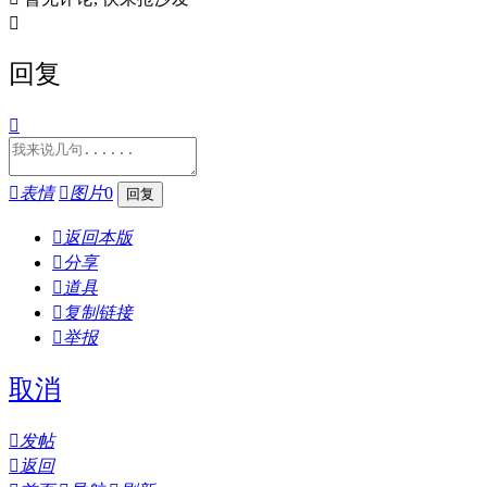

回复


表情

图片
0

返回本版

分享

道具

复制链接

举报
取消

发帖

返回