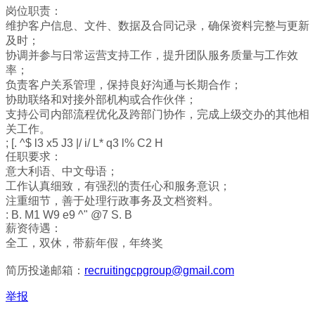
岗位职责：
维护客户信息、文件、数据及合同记录，确保资料完整与更新
及时；
协调并参与日常运营支持工作，提升团队服务质量与工作效
率；
负责客户关系管理，保持良好沟通与长期合作；
协助联络和对接外部机构或合作伙伴；
支持公司内部流程优化及跨部门协作，完成上级交办的其他相
关工作。
; [. ^$ l3 x5 J3 |/ i/ L* q3 l% C2 H
任职要求：
意大利语、中文母语；
工作认真细致，有强烈的责任心和服务意识；
注重细节，善于处理行政事务及文档资料。
: B. M1 W9 e9 ^" @7 S. B
薪资待遇：
全工，双休，带薪年假，年终奖
简历投递邮箱：
recruitingcpgroup@gmail.com
举报