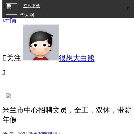

立即下载

华人网
详情
欧洲华人生活APP

关注
很想大白熊

米兰市中心招聘文员，全工，双休，带薪
年假
0回复 1994阅读
招聘求职
