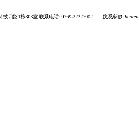
技四路1栋803室
联系电话: 0769-22327002
联系邮箱:
huare