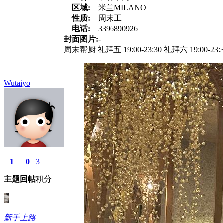
区域:
米兰MILANO
性质:
周末工
电话:
3396890926
封面图片:
-
周末帮厨 礼拜五 19:00-23:30 礼拜六 19:00-23
Wutaiyo
1
0
3
主题
回帖
积分
新手上路