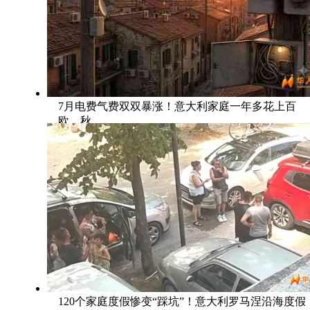
7月电费气费双双暴涨！意大利家庭一年多花上百
欧，秋
120个家庭度假惨变“踩坑”！意大利罗马涅沿海度假