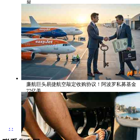
屋
廉航巨头易捷航空敲定收购协议！阿波罗私募基金
77亿美
‹
›