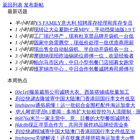
返回列表
发布新帖
最新话题
半小时前
YS FAMILY意大利 招聘库存经理和库存专员
1 小时前
现转让大众夏朗七座MPV，手动挡柴油版1.9 T
1 小时前
工厂现已停产，现有杜克普品牌开袋机一台低
1 小时前
因家中急需腾空，现低价处理一批优质商用厨
1 小时前
现出售全自动贴袋机、半自动开袋机各一台，
3 小时前
摩德纳现招炸油锅岗位师傅一位，欢迎经验者
3 小时前
帕尔马市区内，中日小型包餐门店招募女跑堂
3 小时前
维罗纳市中心，中日合作包餐诚聘寿司师傅与
本周热点
00e1e0
服装裁剪公司诚聘大衣、西装搭铺或批量加工
到位快递
吉隆坡寄中国大陆澳门香港回国行李文件低至
linzhipeng
通俗易懂！运一批铝合金围栏配件海运加拿大
华人网管理员
8.1要闻：多地扩大短租管控与人流限制；
86876a
米兰一家主营中、意、日餐的大型餐馆诚聘长
f4dc8b
现正寻觅合作方，共同开展炸鸡品牌经营业务
到位快递
槟城寄中国大陆澳门香港回国行李文件低至38
linzhipeng
关键解读！还在犹豫选择拼箱海运加拿大or整