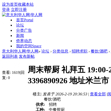
设为首页
收藏本站
登录
立即注册
首页
Portal
论坛
分类广告
新闻
侨界动态
我的空间
Space
意大利华人网|华人网
»
论坛
›
分类信息
›
招聘求职
›
餐饮/酒吧
›
返回列表
发布新帖
周末帮厨 礼拜五 19:00-23
查看:
1619
|
回
复:
0
3396890926 地址米兰市
楼主
|
发表于 2026-2-19 20:36:53
|
查看全部
|
餐饮/酒吧
供求:
招聘
工种:
中餐帮厨