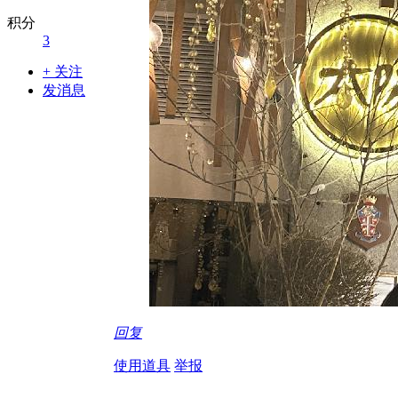
积分
3
+ 关注
发消息
回复
使用道具
举报