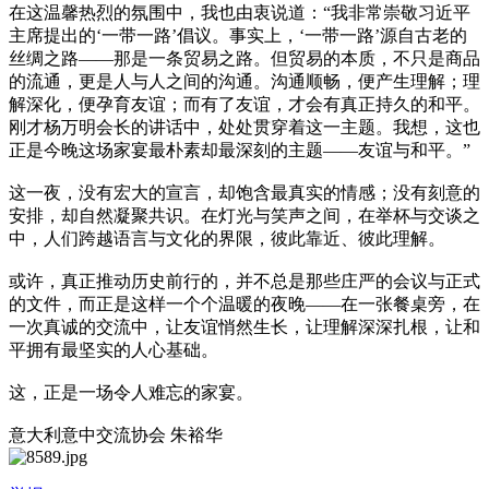
在这温馨热烈的氛围中，我也由衷说道：“我非常崇敬习近平
主席提出的‘一带一路’倡议。事实上，‘一带一路’源自古老的
丝绸之路——那是一条贸易之路。但贸易的本质，不只是商品
的流通，更是人与人之间的沟通。沟通顺畅，便产生理解；理
解深化，便孕育友谊；而有了友谊，才会有真正持久的和平。
刚才杨万明会长的讲话中，处处贯穿着这一主题。我想，这也
正是今晚这场家宴最朴素却最深刻的主题——友谊与和平。”
这一夜，没有宏大的宣言，却饱含最真实的情感；没有刻意的
安排，却自然凝聚共识。在灯光与笑声之间，在举杯与交谈之
中，人们跨越语言与文化的界限，彼此靠近、彼此理解。
或许，真正推动历史前行的，并不总是那些庄严的会议与正式
的文件，而正是这样一个个温暖的夜晚——在一张餐桌旁，在
一次真诚的交流中，让友谊悄然生长，让理解深深扎根，让和
平拥有最坚实的人心基础。
这，正是一场令人难忘的家宴。
意大利意中交流协会 朱裕华