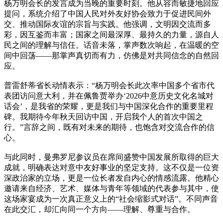
杨万明会长的发言成为当晚的重要时刻。他从容而敏捷地回应
提问，系统介绍了中国人民对外友好协会致力于促进民间外
交、推动国际友谊的宗旨与实践。他强调，文明因交流而多
彩，因互鉴而丰富；国家之间最深厚、最持久的力量，源自人
民之间的理解与信任。话音未落，掌声数次响起，在温暖的空
间中回荡——那掌声真切而有力，仿佛是对共同信念的自然回
应。
普雷舒蒂省长动情表示：“杨万明会长此次率中国多个省市代
表团访问意大利，并在佩鲁贾举办‘2026中意历史文化名城对
话会’，是我省的荣耀，更是我们与中国深化合作的重要里程
碑。我期待今年秋天回访中国，开启我个人的首次中国之
行。”言辞之间，既有对未来的期待，也饱含对交流合作的信
心。
与此同时，曼弗罗尼参议员在席间盛赞中国发展所取得的巨大
成就，明确表达对意中友好事业的坚定支持。这不仅是一位资
深政治家的立场，更是一位长者发自内心的情感流露。他精心
邀请来自经济、艺术、媒体与青年等领域的代表参与其中，使
这场家宴成为一次真正意义上的“社会缩影式对话”。不同声音
在此交汇，却汇向同一个方向——理解、尊重与合作。