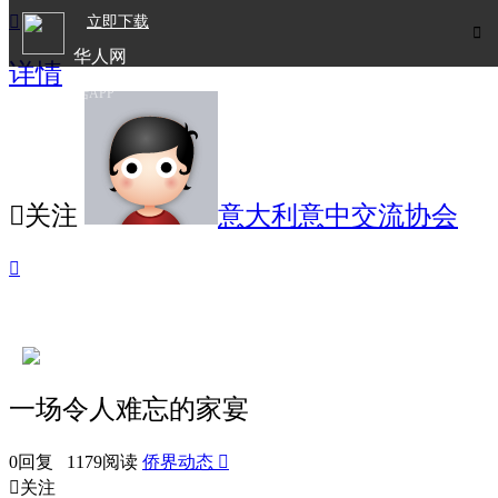

立即下载

华人网
详情
欧洲华人生活APP

关注
意大利意中交流协会

一场令人难忘的家宴
0回复 1179阅读
侨界动态


关注