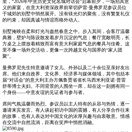
里，“2026年中意历史文化名城对话会”启幕前夕，一场别具意
义的家宴，在意大利资深政界前辈切萨雷·曼弗罗尼参议员位
于城郊的别墅中悄然展开。没有镁光灯的聚焦，没有繁复礼仪
的约束，却因真诚与情谊而格外动人。
别墅掩映在柔和灯光与盎然春意之中。步入其间，会客厅温馨
典雅，壁炉与陈设散发着岁月沉淀的气息；餐厅宽敞明亮，长
方桌之上摆放着精致而富有意大利家庭气息的餐具与佳肴。这
里不像一场外交活动，更像一次跨越文化与国界的“家人团
聚”。
曼弗罗尼先生特意邀请了女儿、外孙以及二十余位至亲好友出
席。他们来自政界、文化界、经济界与媒体领域，其中包括本
届“对话会”的意大利主办方佩鲁贾省省长马西米利亚诺·普雷
舒蒂博士夫妇。不同背景的人围坐一席，却在这一刻拥有同一
个身份——中意友谊的见证者与参与者。
席间气氛温馨而热烈。参议员以主人特有的从容与热情，逐一
邀请来宾发言。有人谈起初访中国的震撼，有人分享合作往来
的故事，也有人表达对中国文化的浓厚兴趣与由衷敬意。情感
在交流中自然流淌，距离在笑声中悄然消融。