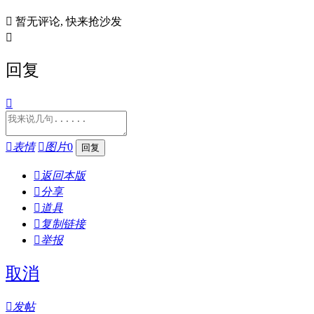

暂无评论, 快来抢沙发

回复


表情

图片
0

返回本版

分享

道具

复制链接

举报
取消

发帖