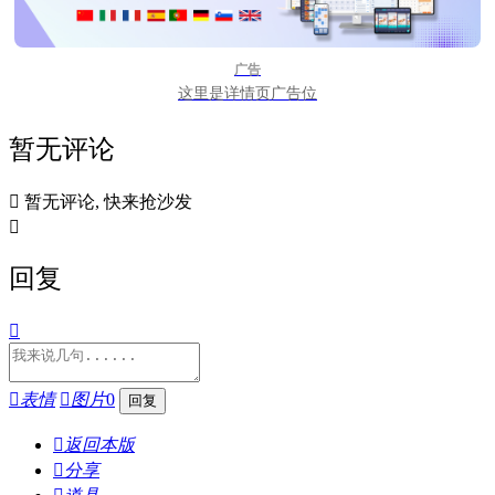
广告
这里是详情页广告位
暂无评论

暂无评论, 快来抢沙发

回复


表情

图片
0

返回本版

分享