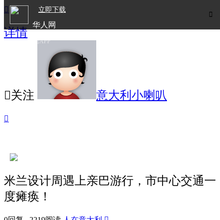

立即下载

华人网
详情
欧洲华人生活APP

关注
意大利小喇叭

米兰设计周遇上亲巴游行，市中心交通一
度瘫痪！
0回复 2219阅读
人在意大利
