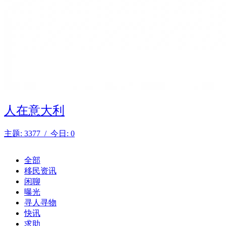
人在意大利
主题: 3377 / 今日: 0
全部
移民资讯
闲聊
曝光
寻人寻物
快讯
求助