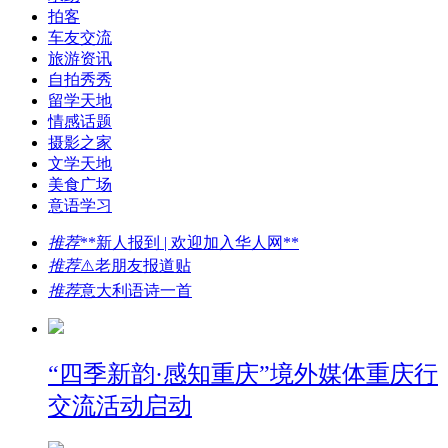
拍客
车友交流
旅游资讯
自拍秀秀
留学天地
情感话题
摄影之家
文学天地
美食广场
意语学习
推荐
**新人报到 | 欢迎加入华人网**
推荐
⚠️老朋友报道贴
推荐
意大利语诗一首
“四季新韵·感知重庆”境外媒体重庆行
交流活动启动