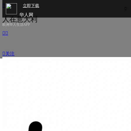

立即下载

华人网
人在意大利
欧洲华人生活APP



关注