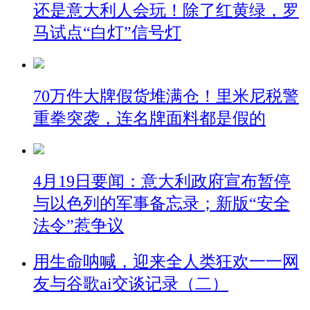
还是意大利人会玩！除了红黄绿，罗
马试点“白灯”信号灯
70万件大牌假货堆满仓！里米尼税警
重拳突袭，连名牌面料都是假的
4月19日要闻：意大利政府宣布暂停
与以色列的军事备忘录；新版“安全
法令”惹争议
用生命呐喊，迎来全人类狂欢一一网
友与谷歌ai交谈记录（二）