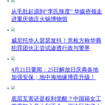
从毛肚起源到“李氏辣度” 华媒侨领走
进重庆德庄火锅博物馆
威尼托华人瑟瑟发抖！意检方称华裔
犯罪团伙正尝试渗透行政与警界
4月21日要闻：25日解放日庆典各地
加强安保；地中海地缘博弈升级！
底层互害还是权利觉醒？中国籍女工