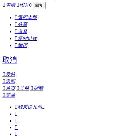

表情

图片
0

返回本版

分享

道具

复制链接

举报
取消

发帖

返回

首页

导航

刷新

菜单

我来说几句...



