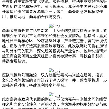
是在促进中意经贸文化交流、服务侨胞、推动中意友好往来等
方面所作出的积极努力。黄会长表示，嘉兴是中国民营经济和
开放型经济的重要发源地之一，米兰工商会愿意发挥桥梁作
用，推动两地工商界的合作与交流。
颜海荣副市长在讲话中对米兰工商会的热情接待表示感谢，并
详细介绍了嘉兴市近年来的经济社会发展情况。他指出，嘉兴
地处长三角核心区，经济基础雄厚，产业链完善，营商环境优
越，正致力于打造高质量发展示范区。此次欧洲访问旨在加强
与海外华商的联系，深化经贸投资与产业合作。他热忱邀请米
兰工商会及侨商企业家组团赴嘉兴参观考察，寻找合作契机、
共谋发展新篇。
座谈气氛热烈而融洽，双方就推动嘉兴与米兰在经贸、投资、
文化交流等领域的合作进行了深入探讨，并一致表示将进一步
加强沟通对接，搭建互利共赢的平台。
此次嘉兴市政府代表团的到访，不仅为嘉兴与米兰之间的经贸
往来和文化交流注入了新的动力，也为海外侨胞更好地参与家