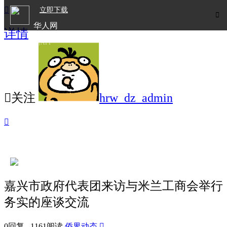

立即下载

华人网
详情
欧洲华人生活APP

关注
hrw_dz_admin

嘉兴市政府代表团来访与米兰工商会举行
务实的座谈交流
0回复 1161阅读
侨界动态
