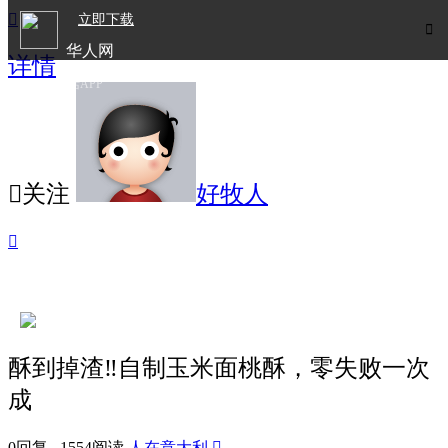

立即下载

华人网
详情
欧洲华人生活APP

关注
好牧人

酥到掉渣‼️自制玉米面桃酥，零失败一次
成
0回复 1554阅读
人在意大利
