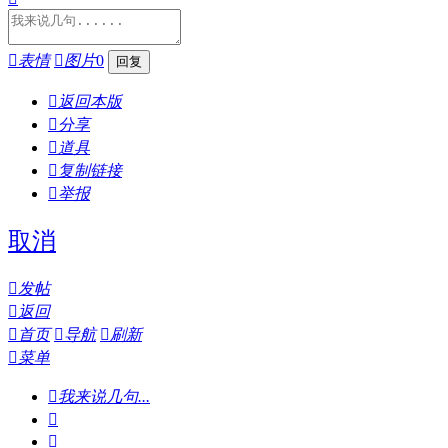

表情

图片
0

返回本版

分享

道具

复制链接

举报
取消

发帖

返回

首页

导航

刷新

菜单

我来说几句...

