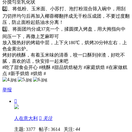
分搅匀至乳化状
2️⃣、将低粉、玉米面、小苏打、泡打粉混合筛入碗中，用刮
刀切拌均匀后再加入椰蓉椰翻拌成无干粉压成团，不要过度翻
压，防止面粉起筋油水分离！
3️⃣、将面团均分成37克一个，揉圆摆入烤盘，用大拇指向中
间压一下，再撒上芝麻即可
放入预热好的烤箱中层，上下火180℃，烘烤20分钟左右．上
色金黄出炉。
烤好的桃酥，有着玉米味的清香，咬一口酥到掉渣，好吃不
腻，喜欢的话，快安排一起来吧
#吃了甜食会开心 #桃酥 #甜品烘焙秘方 #家庭烘焙 #在家做糕
点 #新手烘焙 #烘焙 #
举报

人在意大利

关注
主题: 3377 帖子: 3614
关注:
44