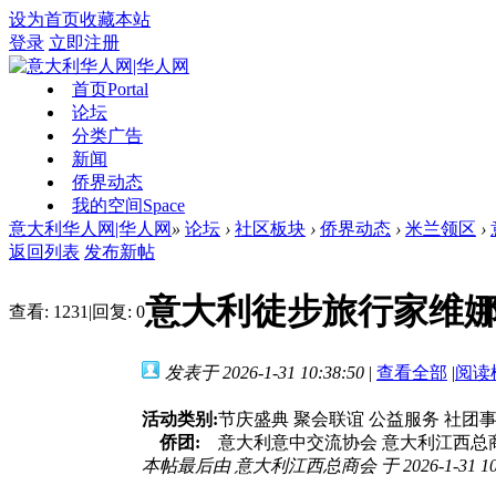
设为首页
收藏本站
登录
立即注册
首页
Portal
论坛
分类广告
新闻
侨界动态
我的空间
Space
意大利华人网|华人网
»
论坛
›
社区板块
›
侨界动态
›
米兰领区
›
返回列表
发布新帖
意大利徒步旅行家维娜
查看:
1231
|
回复:
0
发表于 2026-1-31 10:38:50
|
查看全部
|
阅读
活动类别:
节庆盛典 聚会联谊 公益服务 社团
侨团:
意大利意中交流协会 意大利江西总
本帖最后由 意大利江西总商会 于 2026-1-31 10