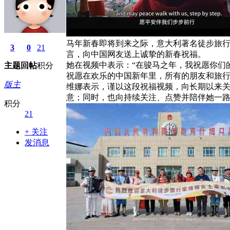
马年新春即将到来之际，意大利著名徒步旅行家维
3
0
21
言，向中国网友送上诚挚的新春祝福。
她在视频中表示：“在骏马之年，我祝愿你们
主题
回帖
积分
祝愿在欢乐的中国新年里，所有的朋友和旅行
版主
维娜表示，谨以这段祝福视频，向长期以来
意；同时，也向持续关注、点赞并陪伴她一
积分
21
+ 关注
发消息