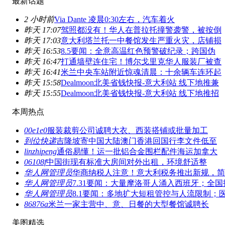
最新话题
2 小时前
Via Dante 凌晨0:30左右，汽车着火
昨天 17:07
驾照都没有！华人在普拉托撞警袭警，被按倒
昨天 17:03
意大利塔兰托一中餐馆发生严重火灾，店铺损
昨天 16:53
8.5要闻：全意高温红色预警破纪录；跨国伪
昨天 16:47
打通墙壁连住宅！博尔戈里克华人服装厂被查
昨天 16:41
米兰中央车站附近惊魂清晨：十余辆车连环起
昨天 15:58
Dealmoon北美省钱快报-意大利站 线下地推兼
昨天 15:55
Dealmoon北美省钱快报-意大利站 线下地推招
本周热点
00e1e0
服装裁剪公司诚聘大衣、西装搭铺或批量加工
到位快递
吉隆坡寄中国大陆澳门香港回国行李文件低至
linzhipeng
通俗易懂！运一批铝合金围栏配件海运加拿大
06108f
中国街现有标准大房间对外出租，环境舒适整
华人网管理员
华商纳税人注意！意大利税务推出新规，简
华人网管理员
7.31要闻：大量摩洛哥人涌入西班牙；全国
华人网管理员
8.1要闻：多地扩大短租管控与人流限制；
86876a
米兰一家主营中、意、日餐的大型餐馆诚聘长
美图精选