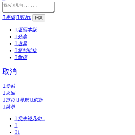

表情

图片
0

返回本版

分享

道具

复制链接

举报
取消

发帖

返回

首页

导航

刷新

菜单

我来说几句...


1