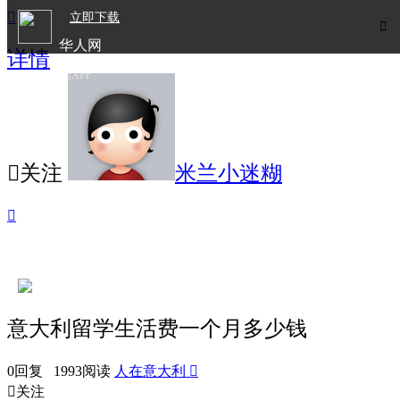

立即下载

华人网
详情
欧洲华人生活APP

关注
米兰小迷糊

意大利留学生活费一个月多少钱
0回复 1993阅读
人在意大利


关注