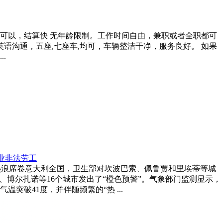
可以，结算快 无年龄限制。工作时间自由，兼职或者全职都可
英语沟通，五座,七座车,均可，车辆整洁干净，服务良好。 如果
..
农业非法劳工
波热浪席卷意大利全国，卫生部对坎波巴索、佩鲁贾和里埃蒂等城
、博尔扎诺等16个城市发出了“橙色预警”。气象部门监测显示，
突破41度，并伴随频繁的“热 ...