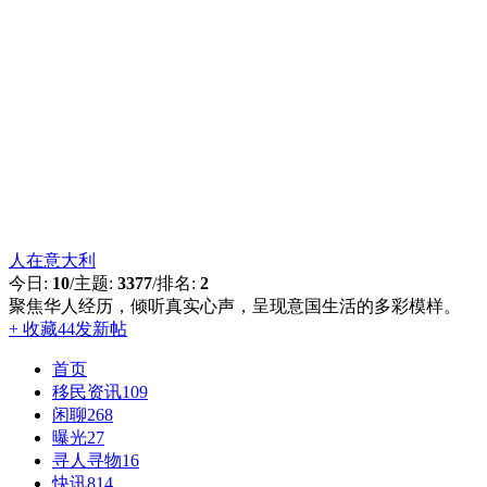
人在意大利
今日:
10
/
主题:
3377
/
排名:
2
聚焦华人经历，倾听真实心声，呈现意国生活的多彩模样。
+ 收藏
44
发新帖
首页
移民资讯
109
闲聊
268
曝光
27
寻人寻物
16
快讯
814