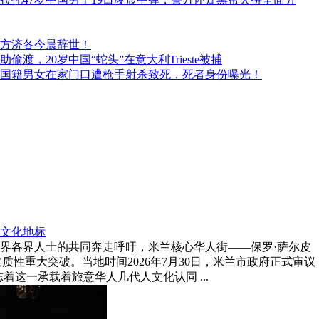
方济各今晨辞世！
偷渡，20岁中国“蛇头”在意大利Trieste被捕
国籍男女在家门口遭枪手射杀致死，死者身份曝光！
文化地标
界各界人士的共同奔走呼吁，米兰核心华人街——保罗·萨尔皮
迎来了实质性重大突破。当地时间2026年7月30日，米兰市政府正式审议
这一承载着旅意华人几代人文化认同 ...