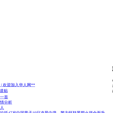
 | 欢迎加入华人网**
报道贴
一首
情分析
人
拉托47岁中国男子19日凌晨中弹，警方怀疑黑帮火拼全面升