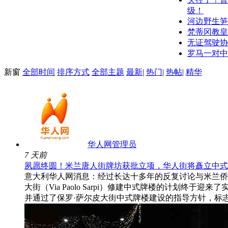
级！
河边野生笋
梵蒂冈教皇
无证驾驶协助
罗马一对中
新窗
全部时间
排序方式
全部主题
最新
|
热门
|
热帖
|
精华
华人网管理员
7 天前
夙愿终圆！米兰唐人街牌坊获批立项，华人街将矗立中式
意大利华人网消息：经过长达十多年的反复讨论与米兰侨
大街（Via Paolo Sarpi）修建中式牌楼的计划终于
并通过了保罗·萨尔皮大街中式牌楼建设的指导方针，标志着