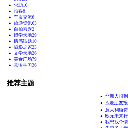
求助
10
拍客
8
车友交流
8
旅游资讯
63
自拍秀秀
2
留学天地
29
情感话题
10
摄影之家
23
文学天地
26
美食广场
79
意语学习
36
推荐主题
**新人报到
⚠️老朋友
意大利语诗
欧元未来行
我想找个情
失控了！普