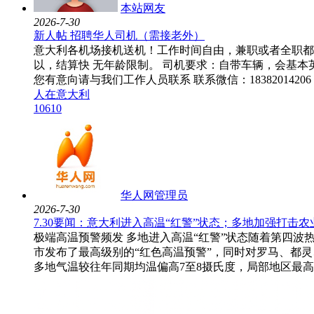
本站网友
2026-7-30
新人帖
招聘华人司机（需接老外）
意大利各机场接机送机！工作时间自由，兼职或者全职都
以，结算快 无年龄限制。 司机要求：自带车辆，会基本
您有意向请与我们工作人员联系 联系微信：18382014206 .
人在意大利
1061
0
华人网管理员
2026-7-30
7.30要闻：意大利进入高温“红警”状态；多地加强打击
极端高温预警频发 多地进入高温“红警”状态随着第四
市发布了最高级别的“红色高温预警”，同时对罗马、都灵
多地气温较往年同期均温偏高7至8摄氏度，局部地区最高气温