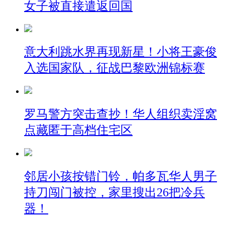
女子被直接遣返回国
意大利跳水界再现新星！小将王豪俊
入选国家队，征战巴黎欧洲锦标赛
罗马警方突击查抄！华人组织卖淫窝
点藏匿于高档住宅区
邻居小孩按错门铃，帕多瓦华人男子
持刀闯门被控，家里搜出26把冷兵
器！