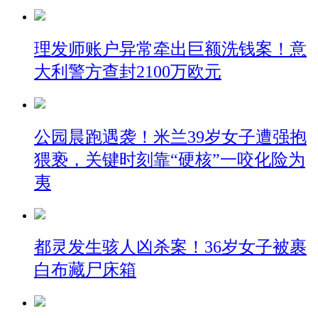
理发师账户异常牵出巨额洗钱案！意
大利警方查封2100万欧元
公园晨跑遇袭！米兰39岁女子遭强抱
猥亵，关键时刻靠“硬核”一咬化险为
夷
都灵发生骇人凶杀案！36岁女子被裹
白布藏尸床箱