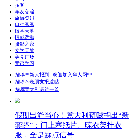
拍客
车友交流
旅游资讯
自拍秀秀
留学天地
情感话题
摄影之家
文学天地
美食广场
意语学习
推荐
**新人报到 | 欢迎加入华人网**
推荐
⚠️老朋友报道贴
推荐
意大利语诗一首
假期出游当心！意大利窃贼掏出“新
套路”：门上塞纸片、晾衣架挂衣
服，全是踩点信号