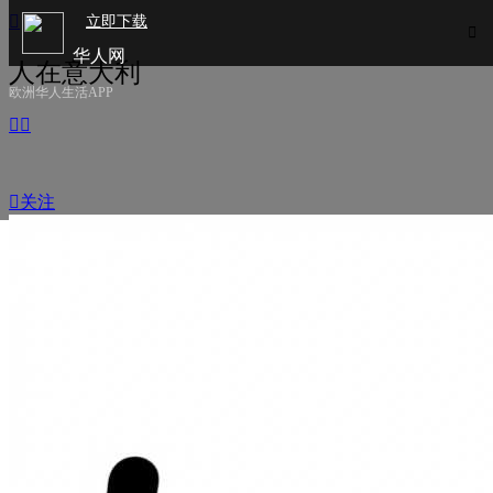

立即下载

华人网
人在意大利
欧洲华人生活APP



关注