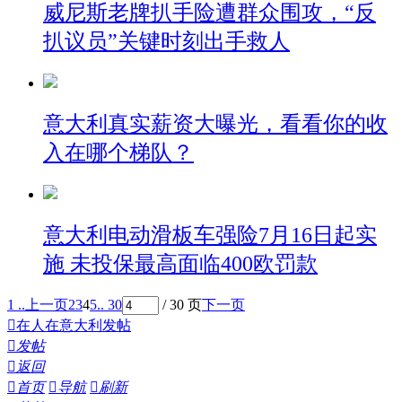
威尼斯老牌扒手险遭群众围攻，“反
扒议员”关键时刻出手救人
意大利真实薪资大曝光，看看你的收
入在哪个梯队？
意大利电动滑板车强险7月16日起实
施 未投保最高面临400欧罚款
1 ..
上一页
2
3
4
5
.. 30
/ 30 页
下一页

在人在意大利发帖

发帖

返回

首页

导航

刷新