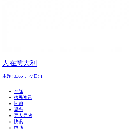
人在意大利
主题: 3365 / 今日: 1
全部
移民资讯
闲聊
曝光
寻人寻物
快讯
求助