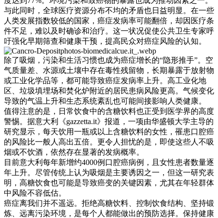
度达到77%。环境污染和致癌物的暴露也成为推动因素之一。
与此同时，全球医疗资源分布不均的矛盾也日益明显。在一些
人类发展指数较低的国家，癌症发病率可能翻倍，却因医疗条
件不足，难以及时确诊和治疗。这一状况促使公共卫生专家呼
吁强化早期筛查和健康干预，提高民众对癌症风险的认知。
除了吸烟，污染和生活习惯也成为癌症增长的“隐形推手”。空
气质量差、水源或土壤中存在毒性残留物，长期暴露于放射物
或工业化学品等，都可能导致癌症发病率上升。高工业化地
区、垃圾填埋场和焚化炉附近的居民患病风险更高。气候变化
导致的气温上升和生态系统紊乱也可能间接影响人类健康。
值得注意的是，日常饮食中的含糖饮料也正受到医学界的高度
警惕。据意大利《gazzetta.it》报道，一项由华盛顿大学主导的
研究显示，每天饮用一瓶或以上含糖饮料的女性，罹患口腔癌
的风险比一般人高出五倍。更令人担忧的是，即使这些人不吸
烟或不饮酒，依然存在显著的发病概率。
目前意大利每年新增约4000例口腔癌病例，且女性患者数量逐
年上升。尽管传统上认为吸烟是主要诱因之一，但这一研究表
明，高糖饮食也可能是导致癌变的关键因素，尤其在年轻群体
中风险不容低估。
癌症离我们并不遥远。拒绝高糖饮料、控制饮食结构、坚持锻
炼、远离污染环境，是每个人都能做出的预防选择。保持健康