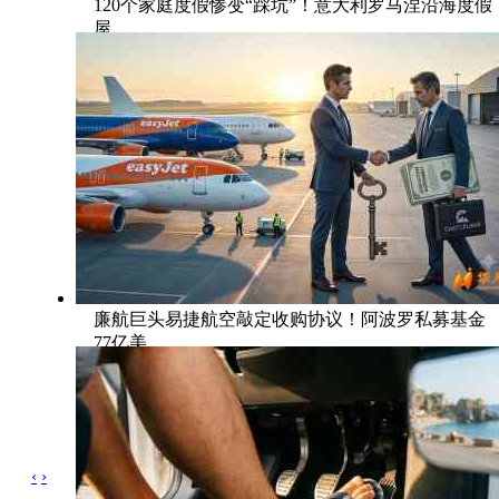
120个家庭度假惨变“踩坑”！意大利罗马涅沿海度假
屋
廉航巨头易捷航空敲定收购协议！阿波罗私募基金
77亿美
‹
›