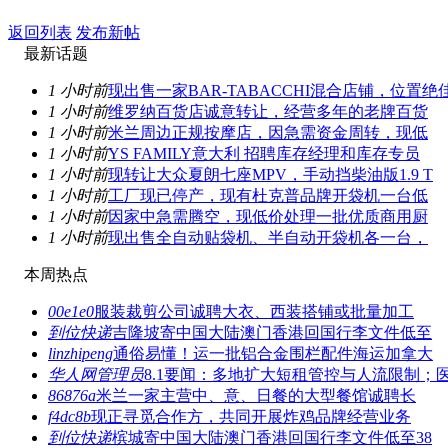
返回列表
发布新帖
最新话题
1 小时前
现出售一家BAR-TABACCHI混合店铺，位置绝
1 小时前
维罗纳百货店诚意转让，经营多年的老牌百货
1 小时前
米兰周边正规按摩店，因急需资金周转，现低
1 小时前
YS FAMILY意大利 招聘库存经理和库存专员
1 小时前
现转让大众夏朗七座MPV，手动挡柴油版1.9 T
1 小时前
工厂现已停产，现有杜克普品牌开袋机一台低
1 小时前
因家中急需腾空，现低价处理一批优质商用厨
1 小时前
现出售全自动贴袋机、半自动开袋机各一台，
本周热点
00e1e0
服装裁剪公司诚聘大衣、西装搭铺或批量加工
到位快递
吉隆坡寄中国大陆澳门香港回国行李文件低至
linzhipeng
通俗易懂！运一批铝合金围栏配件海运加拿大
华人网管理员
8.1要闻：多地扩大短租管控与人流限制；
86876a
米兰一家主营中、意、日餐的大型餐馆诚聘长
f4dc8b
现正寻觅合作方，共同开展炸鸡品牌经营业务
到位快递
槟城寄中国大陆澳门香港回国行李文件低至38