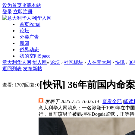
设为首页
收藏本站
登录
立即注册
首页
Portal
论坛
分类广告
新闻
侨界动态
我的空间
Space
意大利华人网|华人网
»
论坛
›
社区板块
›
人在意大利
›
快讯
›
3
返回列表
发布新帖
[快讯]
36年前国内命
查看:
1707
|
回复:
0
发表于 2025-7-15 16:06:14
|
查看全部
|
阅读
意大利华人网消息：一名涉嫌于1989年在
行，目前该男子被羁押在Dogaia监狱，正