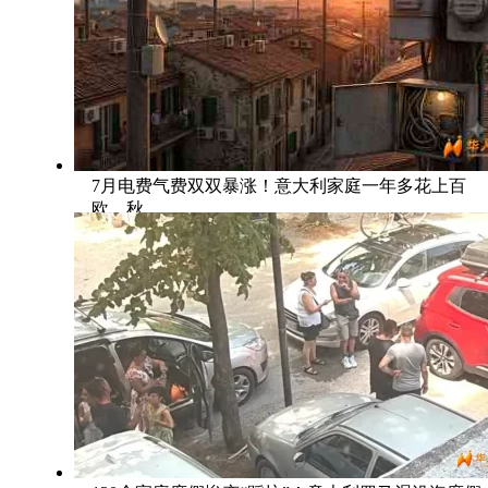
7月电费气费双双暴涨！意大利家庭一年多花上百
欧，秋