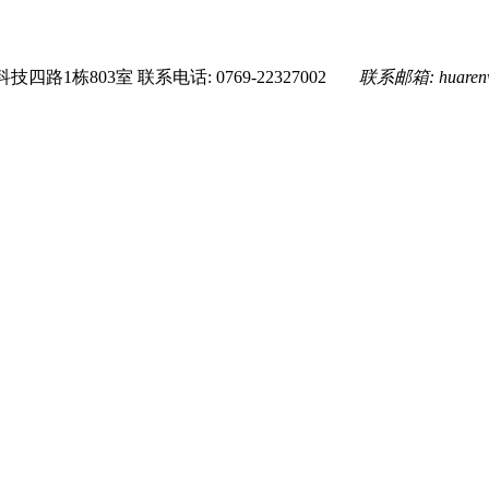
技四路1栋803室
联系电话: 0769-22327002
联系邮箱:
huare