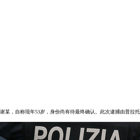
为谢某，自称现年53岁，身份尚有待最终确认。此次逮捕由普拉