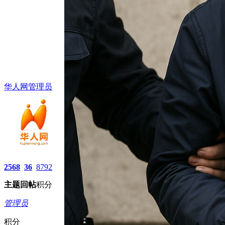
华人网管理员
2568
36
8792
主题
回帖
积分
管理员
积分