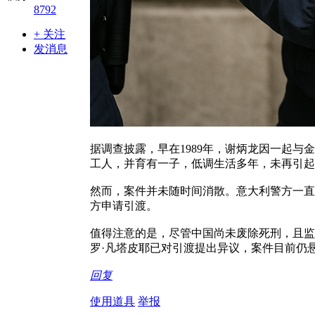
8792
+ 关注
发消息
据调查披露，早在1989年，谢炳龙因一起
工人，并育有一子，低调生活多年，未再引起
然而，案件并未随时间消散。意大利警方一直
方申请引渡。
值得注意的是，尽管中国尚未废除死刑，且监
罗·凡塔皮耶已对引渡提出异议，案件目前仍
回复
使用道具
举报