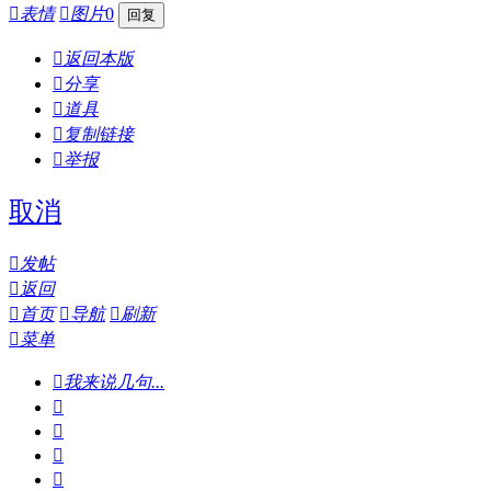

表情

图片
0

返回本版

分享

道具

复制链接

举报
取消

发帖

返回

首页

导航

刷新

菜单

我来说几句...



