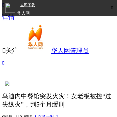

立即下载

华人网
详情
欧洲华人生活APP

关注
华人网管理员

乌迪内中餐馆突发火灾！女老板被控“过
失纵火”，判5个月缓刑
0回复 1191阅读
人在意大利
