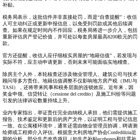
补贴。
税务局表示，这批信件并非直接处罚，而是“自查提醒”：收信
人可主动纠正或更新申报信息，以免受到罚款或其他后续调
查。如果在规定时间内不作回应，税务局将进一步介入，包括
重新评估房产登记价值，并可处以每套房屋最高8200欧元的罚
款。
官方还提醒，收信人应仔细核实房屋的“地籍估值”，若发现与
实际不符，应主动申请更新，否则未来可能面临实地稽查。
除房主个人外，本轮核查还涉及物业管理人、建筑公司与技术
顾问等多方责任。地籍估值调整不仅影响地方房产税（IMU与
TASI），还将带来民事和税务层面的连锁效应。近年来，因
奖金申领、信贷转让（cessione del credito）及施工纠纷等问题
引发的法律诉讼数量持续上升。
业内专家指出，举证责任完全由纳税人承担，他们需提供施工
报告、技术鉴定和更新后的房产文件，以证明工程与登记信息
一致。在公寓楼环境中，通常还需由物业管理员协调，聘请测
绘师或工程师介入评估。根据意大利房地产协会Confedilizia近
期的分析，部分生态改造项目（如生态补贴ecobonus和抗震补