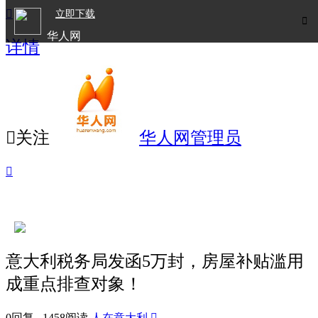

立即下载

华人网
详情
欧洲华人生活APP

关注
华人网管理员

意大利税务局发函5万封，房屋补贴滥用
成重点排查对象！
0回复 1458阅读
人在意大利
