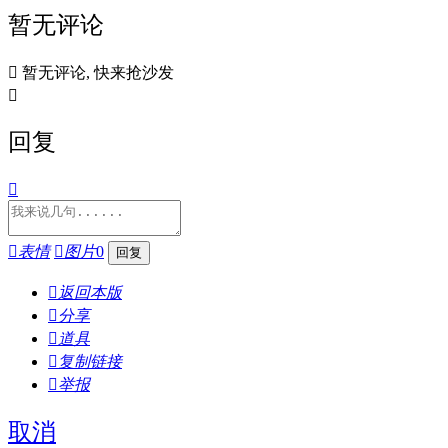
暂无评论

暂无评论, 快来抢沙发

回复


表情

图片
0

返回本版

分享

道具

复制链接

举报
取消