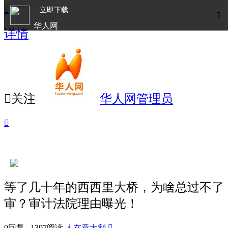

立即下载

华人网
详情
欧洲华人生活APP

关注
华人网管理员

等了几十年的西西里大桥，为啥总过不了
审？审计法院理由曝光！
0回复 1397阅读
人在意大利
