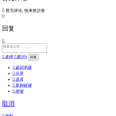

暂无评论, 快来抢沙发

回复


表情

图片
0

返回本版

分享

道具

复制链接

举报
取消

发帖