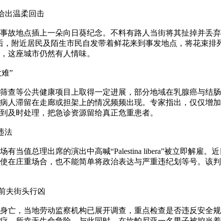
”给出温柔回击
在事故地点插上一朵向日葵纪念。不料有路人当街将其扯掉并丢弃，
后，附近居民及陌生市民自发带着鲜花来到事发地点，将花束排列
，这座城市仍然有人情味。
难”
筛查等公共健康项目上取得一定进展，部分地域在乳腺癌与结肠
病人滞留在走廊或担架上的情况频频出现。专家指出，仅仅增加
到及时处理，把急诊资源留给真正危重患者。
判违法
当值总理出席的演出中高喊“Palestina libera”被立即
使在庄重场合，也不能简单将政治表达与严重违纪划等号。该判
、前夫街头行凶
楼身亡，当地劳动监察机构已展开调查，重点检查是否违反安全
疗，所幸无生命危险。与此同时，在坎帕尼亚一名男子被控当着