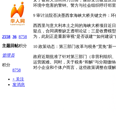
环境中危害的警钟。警方与社会组织呼吁邻里
9 审计法院否决墨西拿海峡大桥关键文件：
西西里与意大利本土之间的海峡大桥项目近日
疑点，合同调整缺乏透明论证；三是收费模型
为，此刻正是重新审视“是否该建”“如何建设
2558
36
8758
主题
回帖
积分
10 政策动态：第三部门改革与税务“宽免”新
管理员
政府近期批准了针对第三部门（非营利组织、
运营困难。同时，关于税务“和解”与分期缴
积分
对小企业和个体户而言，这些政策调整在缓解
8758
+ 关注
发消息