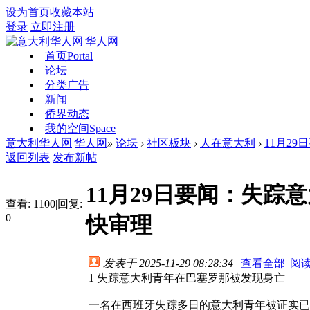
设为首页
收藏本站
登录
立即注册
首页
Portal
论坛
分类广告
新闻
侨界动态
我的空间
Space
意大利华人网|华人网
»
论坛
›
社区板块
›
人在意大利
›
11月2
返回列表
发布新帖
11月29日要闻：失
查看:
1100
|
回复:
0
快审理
发表于 2025-11-29 08:28:34
|
查看全部
|
阅
1 失踪意大利青年在巴塞罗那被发现身亡
一名在西班牙失踪多日的意大利青年被证实已