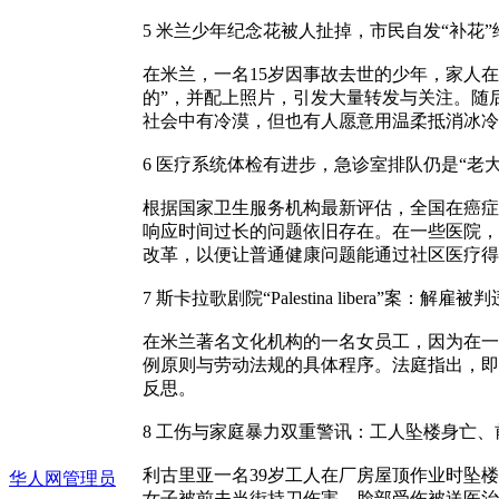
5 米兰少年纪念花被人扯掉，市民自发“补花
在米兰，一名15岁因事故去世的少年，家人
的”，并配上照片，引发大量转发与关注。随
社会中有冷漠，但也有人愿意用温柔抵消冰冷
6 医疗系统体检有进步，急诊室排队仍是“老大
根据国家卫生服务机构最新评估，全国在癌症
响应时间过长的问题依旧存在。在一些医院，
改革，以便让普通健康问题能通过社区医疗得
7 斯卡拉歌剧院“Palestina libera”案：解雇被
在米兰著名文化机构的一名女员工，因为在一场有
例原则与劳动法规的具体程序。法庭指出，即
反思。
8 工伤与家庭暴力双重警讯：工人坠楼身亡
利古里亚一名39岁工人在厂房屋顶作业时坠
华人网管理员
女子被前夫当街持刀伤害，脸部受伤被送医治