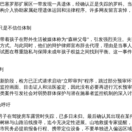
巴塞罗那扩展区一带发现一具遗体，经确认正是失踪的罗科。当
构介入协助家属处理遗体运回和法律程序。许多网友留言哀悼，
，只是不信任体制
带着孩子在野外生活被媒体称为“森林父母”，引发强烈关注。
方式。与此同时，他们的辩护律师宣布辞去代理，理由是当事人
，试图在尊重隐私与保障未成年孩子权益之间找到平衡。这一事
判
新阶段，检方已正式请求启动“立即审判”程序，跳过部分预审
监控画面、目击证人和法医鉴定，因此没有必要再进行冗长预审
类案件引发社会对弱势群体保护与潜在施暴者监控机制的深入讨
急呼吁
一名44岁男子在驾驶房车露营时失踪，已多日未归。最后确认其出现
树林与山路沿线搜寻，迄今无决定性进展。山地救援专家提醒，
市民务必提前报备行程、携带定位设备，不要单独进入偏远区域