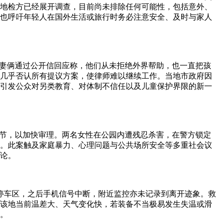
地检方已经展开调查，目前尚未排除任何可能性，包括意外、
也呼吁年轻人在国外生活或旅行时务必注意安全、及时与家人
夫妻俩通过公开信回应称，他们从未拒绝外界帮助，也一直把孩
几乎否认所有提议方案，使律师难以继续工作。当地市政府因
件引发公众对另类教育、对体制不信任以及儿童保护界限的新一
环节，以加快审理。两名女性在公园内遭残忍杀害，在警方锁定
。此案触及家庭暴力、心理问题与公共场所安全等多重社会议
论。
在某停车区，之后手机信号中断，附近监控亦未记录到离开迹象。救
该地当前温差大、天气变化快，若装备不当极易发生失温或滑
。