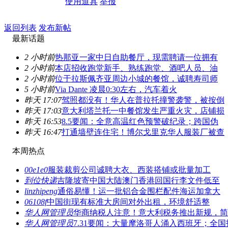
使用道具
举报
返回列表
发布新帖
最新话题
2 小时前
热那亚一家中日自助餐厅，现需聘请一位拥有
2 小时前
本店招收跑堂新手、熟练跑堂、酒吧人员、油
2 小时前
位于拉斯佩齐亚周边小城的餐馆，诚聘寿司师
5 小时前
Via Dante 凌晨0:30左右，汽车着火
昨天 17:07
驾照都没有！华人在普拉托撞警袭警，被按倒
昨天 17:03
意大利塔兰托一中餐馆发生严重火灾，店铺损
昨天 16:53
8.5要闻：全意高温红色预警破纪录；跨国伪
昨天 16:47
打通墙壁连住宅！博尔戈里克华人服装厂被查
本周热点
00e1e0
服装裁剪公司诚聘大衣、西装搭铺或批量加工
到位快递
吉隆坡寄中国大陆澳门香港回国行李文件低至
linzhipeng
通俗易懂！运一批铝合金围栏配件海运加拿大
06108f
中国街现有标准大房间对外出租，环境舒适整
华人网管理员
华商纳税人注意！意大利税务推出新规，简
华人网管理员
7.31要闻：大量摩洛哥人涌入西班牙；全国