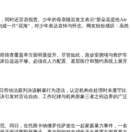
同时还言语指责。少年的母亲随后发文表示“那朵花是给Ale
成一片“花海”，对少年表达哀悼与怀念。网友纷纷感叹：虽然
癌筛查覆盖率方面明显提升。尽管如此，急诊室拥堵与救护车
床位远远不够。必须在人力配置、基层医疗和预约系统上展开
解雇。近日劳动法庭判决该解雇行为违法，认定机构在处理时未遵守比
决引发对言论自由、工作纪律与机构形象三者之间边界的广泛
规范。同日，在托斯卡纳佛罗伦萨发生一起家庭暴力事件，一名
孩子面试图勒死妻子，再次敲响对未成年子女暴露在家庭暴力