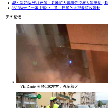
华人网管理员
8.1要闻：多地扩大短租管控与人流限制；
86876a
米兰一家主营中、意、日餐的大型餐馆诚聘长
美图精选
Via Dante 凌晨0:30左右，汽车着火