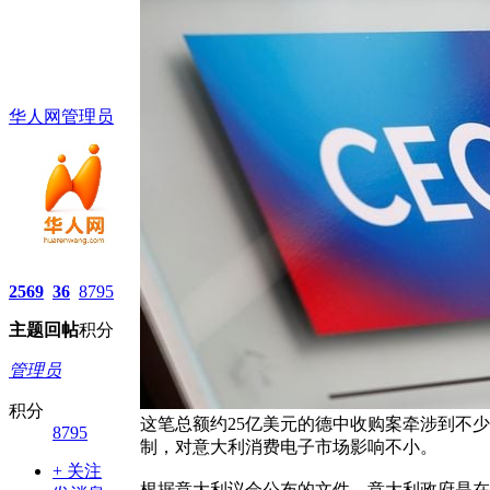
华人网管理员
2569
36
8795
主题
回帖
积分
管理员
积分
这笔总额约25亿美元的德中收购案牵涉到不少大家熟
8795
制，对意大利消费电子市场影响不小。
+ 关注
根据意大利议会公布的文件，意大利政府是在