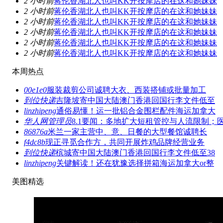
2 小时前
蒋伦香湖北人也叫KK开按摩店的在这和她妹妹
2 小时前
蒋伦香湖北人也叫KK开按摩店的在这和她妹妹
2 小时前
蒋伦香湖北人也叫KK开按摩店的在这和她妹妹
2 小时前
蒋伦香湖北人也叫KK开按摩店的在这和她妹妹
2 小时前
蒋伦香湖北人也叫KK开按摩店的在这和她妹妹
2 小时前
蒋伦香湖北人也叫KK开按摩店的在这和她妹妹
本周热点
00e1e0
服装裁剪公司诚聘大衣、西装搭铺或批量加工
到位快递
吉隆坡寄中国大陆澳门香港回国行李文件低至
linzhipeng
通俗易懂！运一批铝合金围栏配件海运加拿大
华人网管理员
8.1要闻：多地扩大短租管控与人流限制；
86876a
米兰一家主营中、意、日餐的大型餐馆诚聘长
f4dc8b
现正寻觅合作方，共同开展炸鸡品牌经营业务
到位快递
槟城寄中国大陆澳门香港回国行李文件低至38
linzhipeng
关键解读！还在犹豫选择拼箱海运加拿大or整
美图精选