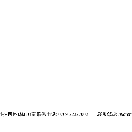
技四路1栋803室
联系电话: 0769-22327002
联系邮箱:
huare