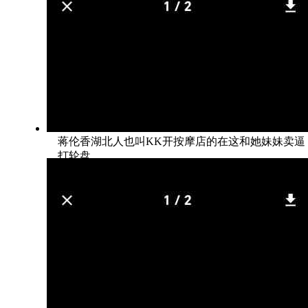
蒋伦香湖北人也叫KK开按摩店的在这和她妹妹卖逼
打轮盘