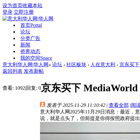
设为首页
收藏本站
登录
立即注册
首页
Portal
论坛
分类广告
新闻
侨界动态
我的空间
Space
意大利华人网|华人网
»
论坛
›
社区板块
›
人在意大利
›
京东买下 
返回列表
发布新帖
京东买下 MediaWo
查看:
1092
|
回复:
0
发表于 2025-11-29 11:10:42
|
查看全部
|
阅
意大利华人网2025年11月29日消息：最近，
说，就是点头了，但前提是你得按照政府提出