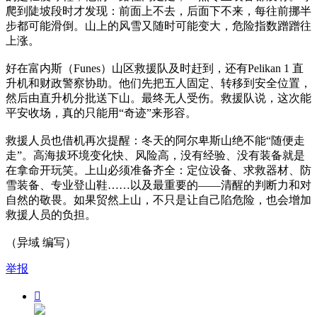
爬到陡坡段时才发现：前面上不去，后面下不来，每往前挪半
步都可能滑倒。山上的风雪又随时可能变大，危险指数蹭蹭往
上涨。
好在富内斯（Funes）山区救援队及时赶到，还有Pelikan 1 直
升机和财政警察协助。他们先把五人固定、转移到安全位置，
然后由直升机分批送下山。最终无人受伤。救援队说，这次能
平安收场，真的只能用“奇迹”来形容。
救援人员也借机再次提醒：冬天的阿尔卑斯山绝不能“随便走
走”。高海拔环境变化快、风险高，没有经验、没有装备就是
在拿命开玩笑。上山必须准备齐全：定位设备、求救器材、防
雪装备、专业登山鞋……以及最重要的——清醒的判断力和对
自然的敬畏。如果贸然上山，不只是让自己陷危险，也会增加
救援人员的负担。
（异域 编写）
举报
