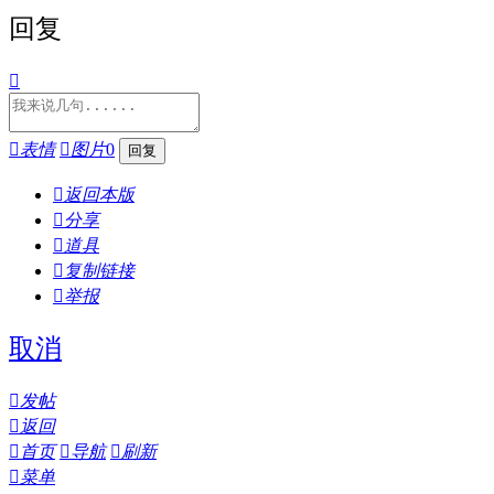
回复


表情

图片
0

返回本版

分享

道具

复制链接

举报
取消

发帖

返回

首页

导航

刷新

菜单