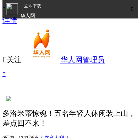

立即下载

华人网
详情
欧洲华人生活APP

关注
华人网管理员

多洛米蒂惊魂！五名年轻人休闲装上山，
差点回不来！
0回复 1383阅读
人在意大利
