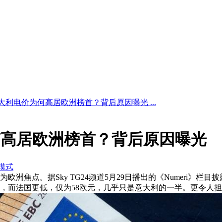
大利电价为何高居欧洲榜首？背后原因曝光 ...
何高居欧洲榜首？背后原因曝光
模式
洲焦点。据Sky TG24频道5月29日播出的《Numeri》栏目
元，而法国更低，仅为58欧元，几乎只是意大利的一半。更令人担