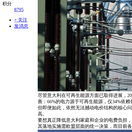
积分
8795
+ 关注
发消息
尽管意大利在可再生能源方面已取得进展，20
善：66%的电力源于可再生能源，仅34%依
但即便如此，依然无法撼动电价结构的核心问
高。
要想真正降低意大利家庭和企业的电费负担，一种可行
其落地实施需欧盟层面的统一决策，而目前各