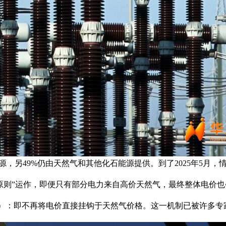
，另49%仍由天然气和其他化石能源提供。到了2025年5月，
原则”运作，即便只有部分电力来自高价天然气，最终整体电价也
gia-gas）：即不再将电价直接挂钩于天然气价格。这一机制已被许多