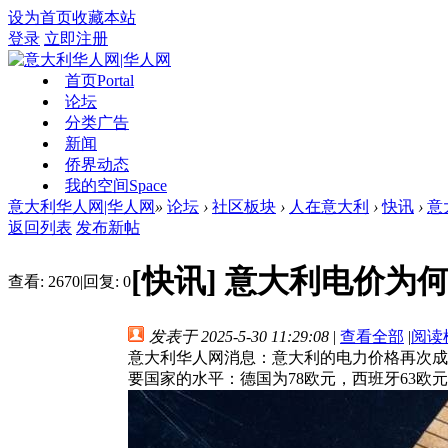
设为首页
收藏本站
登录
立即注册
首页
Portal
论坛
分类广告
新闻
侨界动态
我的空间
Space
意大利华人网|华人网
»
论坛
›
社区板块
›
人在意大利
›
快讯
›
意
返回列表
发布新帖
[快讯]
意大利电价为
查看:
2670
|
回复:
0
发表于 2025-5-30 11:29:08
|
查看全部
|
阅读
意大利华人网消息：意大利的电力价格再次成为欧
要国家的水平：德国为78欧元，西班牙63欧