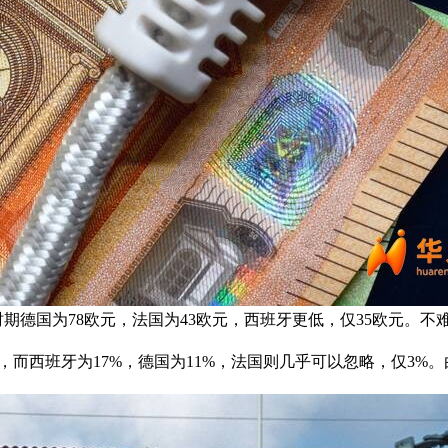
时期德国为78欧元，法国为43欧元，西班牙更低，仅35欧元。不
而西班牙为17%，德国为11%，法国则几乎可以忽略，仅3%。