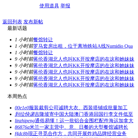
使用道具
举报
返回列表
发布新帖
最新话题
1 小时前
餐馆转让
1 小时前
罗马套房出租，位于离地铁站A线Numidio Qua
1 小时前
餐馆转让
9 小时前
蒋伦香湖北人也叫KK开按摩店的在这和她妹妹
9 小时前
蒋伦香湖北人也叫KK开按摩店的在这和她妹妹
9 小时前
蒋伦香湖北人也叫KK开按摩店的在这和她妹妹
9 小时前
蒋伦香湖北人也叫KK开按摩店的在这和她妹妹
9 小时前
蒋伦香湖北人也叫KK开按摩店的在这和她妹妹
本周热点
00e1e0
服装裁剪公司诚聘大衣、西装搭铺或批量加工
到位快递
吉隆坡寄中国大陆澳门香港回国行李文件低至
linzhipeng
通俗易懂！运一批铝合金围栏配件海运加拿大
86876a
米兰一家主营中、意、日餐的大型餐馆诚聘长
f4dc8b
现正寻觅合作方，共同开展炸鸡品牌经营业务