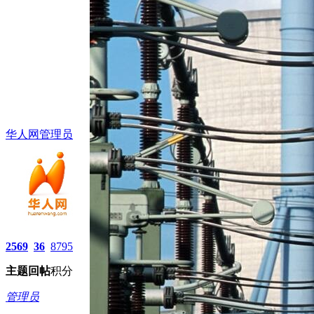
华人网管理员
2569
36
8795
主题
回帖
积分
管理员