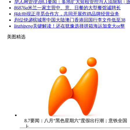
华人网管理员
8.1要闻：多地扩大短租管控与人流限制；
86876a
米兰一家主营中、意、日餐的大型餐馆诚聘长
f4dc8b
现正寻觅合作方，共同开展炸鸡品牌经营业务
到位快递
槟城寄中国大陆澳门香港回国行李文件低至38
linzhipeng
关键解读！还在犹豫选择拼箱海运加拿大or整
美图精选
8.7要闻：八月“黑色星期六”度假出行潮；意铁全国
上