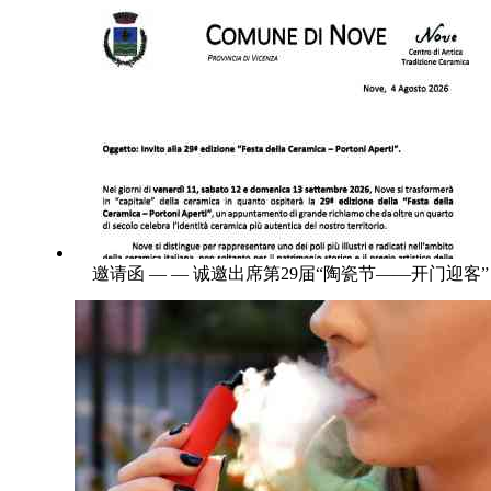
邀请函 — — 诚邀出席第29届“陶瓷节——开门迎客”