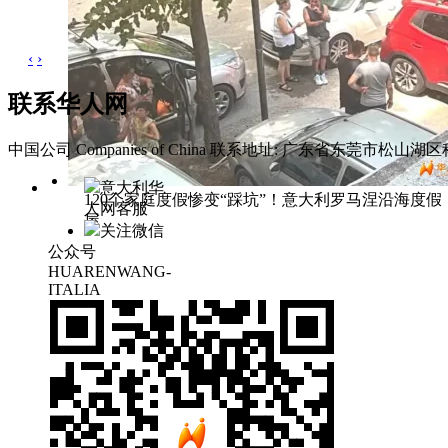
‹
›
联系华人网
中国公司 Companies of China
联系地址: 广东省东莞市松山湖区科
意大利华
120个家庭度假惨变“踩坑”！意大利罗马涅沿海度假
人网客服
屋
关注微信
公众号
HUARENWANG-
ITALIA