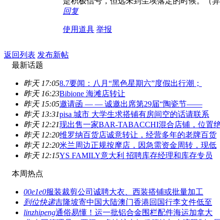
是积极信号，但远未到尘埃落定的时候。（异
回复
使用道具
举报
返回列表
发布新帖
最新话题
昨天 17:05
8.7要闻：八月“黑色星期六”度假出行潮；
昨天 16:23
Bibione 海滩店转让
昨天 15:05
邀请函 — — 诚邀出席第29届“陶瓷节——
昨天 13:31
pisa 城市 大学生求搭铺有房间空的话请联系
昨天 12:21
现出售一家BAR-TABACCHI混合店铺，位置
昨天 12:20
维罗纳百货店诚意转让，经营多年的老牌百货
昨天 12:20
米兰周边正规按摩店，因急需资金周转，现低
昨天 12:15
YS FAMILY意大利 招聘库存经理和库存专员
本周热点
00e1e0
服装裁剪公司诚聘大衣、西装搭铺或批量加工
到位快递
吉隆坡寄中国大陆澳门香港回国行李文件低至
linzhipeng
通俗易懂！运一批铝合金围栏配件海运加拿大