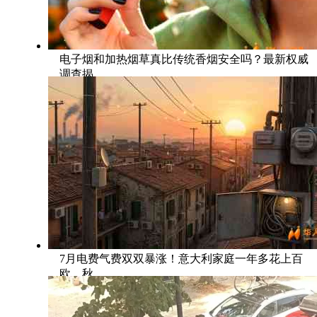
电子烟和加热烟草真比传统香烟安全吗？最新权威
调查揭
7月电费气费双双暴涨！意大利家庭一年多花上百
欧，秋