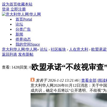
设为首页
收藏本站
登录
立即注册
首页
Portal
论坛
分类广告
新闻
侨界动态
我的空间
Space
意大利华人网|华人网
»
论坛
›
社区板块
›
人在意大利
›
欧盟承诺
返回列表
发布新帖
欧盟承诺“不歧视审查
查看:
1428
|
回复:
0
发表于 2026-1-12 13:21:46
|
查看全部
|
阅读
意大利华人网2026年01月12日消息：关
成共识，确定今后将以“公开透明、不歧视”