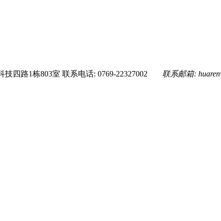
技四路1栋803室
联系电话: 0769-22327002
联系邮箱:
huare