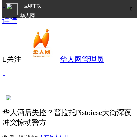

立即下载

华人网
详情
欧洲华人生活APP

关注
华人网管理员

华人酒后失控？普拉托Pistoiese大街深夜
冲突惊动警方
0回复 1521阅读
人在意大利
