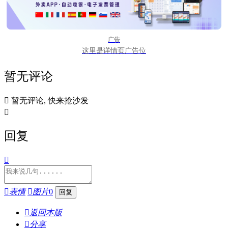
广告
这里是详情页广告位
暂无评论

暂无评论, 快来抢沙发

回复


表情

图片
0

返回本版

分享