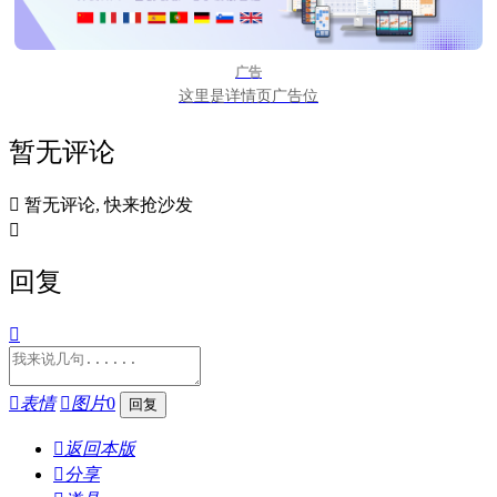
广告
这里是详情页广告位
暂无评论

暂无评论, 快来抢沙发

回复


表情

图片
0

返回本版

分享