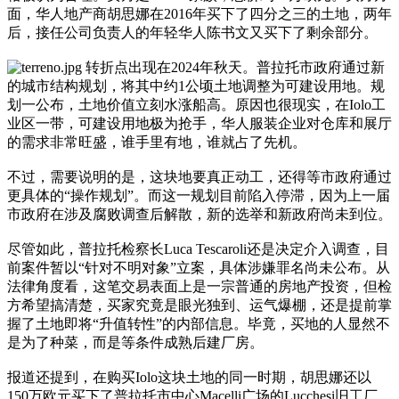
面，华人地产商胡思娜在2016年买下了四分之三的土地，两年
后，接任公司负责人的年轻华人陈书文又买下了剩余部分。
转折点出现在2024年秋天。普拉托市政府通过新
的城市结构规划，将其中约1公顷土地调整为可建设用地。规
划一公布，土地价值立刻水涨船高。原因也很现实，在Iolo工
业区一带，可建设用地极为抢手，华人服装企业对仓库和展厅
的需求非常旺盛，谁手里有地，谁就占了先机。
不过，需要说明的是，这块地要真正动工，还得等市政府通过
更具体的“操作规划”。而这一规划目前陷入停滞，因为上一届
市政府在涉及腐败调查后解散，新的选举和新政府尚未到位。
尽管如此，普拉托检察长Luca Tescaroli还是决定介入调查，目
前案件暂以“针对不明对象”立案，具体涉嫌罪名尚未公布。从
法律角度看，这笔交易表面上是一宗普通的房地产投资，但检
方希望搞清楚，买家究竟是眼光独到、运气爆棚，还是提前掌
握了土地即将“升值转性”的内部信息。毕竟，买地的人显然不
是为了种菜，而是等条件成熟后建厂房。
报道还提到，在购买Iolo这块土地的同一时期，胡思娜还以
150万欧元买下了普拉托市中心Macelli广场的Lucchesi旧工厂。