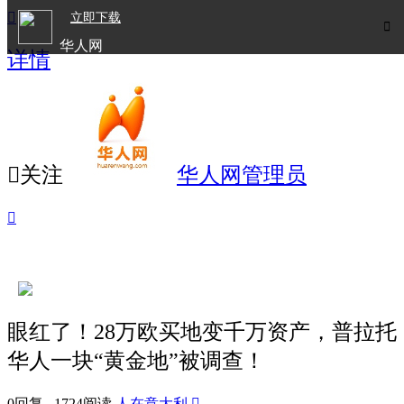

立即下载

华人网
详情
欧洲华人生活APP

关注
华人网管理员

眼红了！28万欧买地变千万资产，普拉托
华人一块“黄金地”被调查！
0回复 1724阅读
人在意大利
