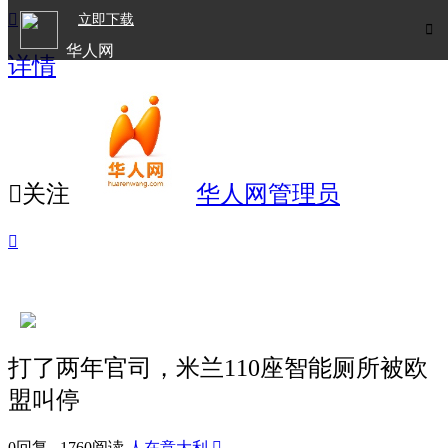

立即下载

华人网
详情
欧洲华人生活APP

关注
华人网管理员

打了两年官司，米兰110座智能厕所被欧
盟叫停
0回复 1760阅读
人在意大利
