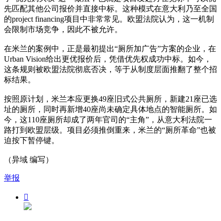
先匹配其他公司报价并直接中标。这种模式在意大利乃至全国
的project financing项目中非常常见。欧盟法院认为，这一机制
会限制市场竞争，因此不被允许。
在米兰的案例中，正是最初提出“厕所加广告”方案的企业，在
Urban Vision给出更优报价后，凭借优先权成功中标。如今，
这条规则被欧盟法院彻底否决，等于从制度层面推翻了整个招
标结果。
按照原计划，米兰本应更换49座旧式公共厕所，新建21座已选
址的厕所，同时再新增40座尚未确定具体地点的智能厕所。如
今，这110座厕所却成了两年官司的“主角”，从意大利法院一
路打到欧盟层级。项目必须推倒重来，米兰的“厕所革命”也被
迫按下暂停键。
（异域 编写）
举报
