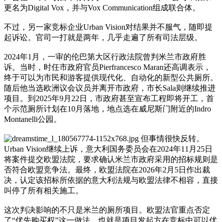
更名为Digital Vox，并与Vox Communication组成联合体。
不过，另一家竞标企业Urban Vision对结果并不服气，随即提
起诉讼。官司一打就是两年，几乎走遍了所有司法层级。
2024年1月，一审的伦巴第大区行政法院曾判米兰市政府胜
诉。当时，时任市政府官员Pierfrancesco Maran还高调表示，
终于可以为市民和游客提供现代化、自动化的新型公共厕所。
随后他当选欧洲议会议员并离开市政府，市长Sala则继续推进
项目。到2025年9月22日，市政府甚至宣布工程即将开工，首
个示范厕所计划在10月落地，地点选在威尼斯门附近的Indro
Montanelli公园。
但事情很快反转。
Urban Vision继续上诉，意大利国务委员会在2024年11月25日
将案件提交欧盟法院，要求确认米兰市政府采用的招标规则是
否符合欧盟竞争法。最终，欧盟法院在2026年2月5日作出裁
决，认定该招标所依据的意大利法规与欧盟法律不相容，直接
叫停了所有相关施工。
这次判决影响的不只是米兰的厕所项目。欧盟法官重点否定
了“优先购买权”这一做法，也就是项目发起方在竞标中可以优