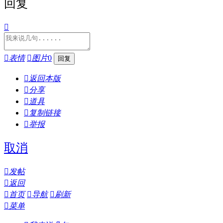
回复


表情

图片
0

返回本版

分享

道具

复制链接

举报
取消

发帖

返回

首页

导航

刷新

菜单